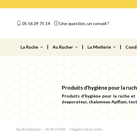
05 56 39 75 14
Une question, un conseil ?
La Ruche
Au Rucher
La Miellerie
Cond
Produits d'hygiène pour la ruch
Produits d'hygiène pour la ruche et 
évaporateur, chalumeau Apiflam, teste
Api distribution
AU RUCHER
Hygiène de la ruche