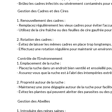
- Brûlez les cadres infectés ou sévèrement contaminés pour é
Gestion des Cadres et des Cires
1. Renouvellement des cadres :
- Remplacez régulièrement les vieux cadres pour éviter l'acc
- Utilisez de la cire fraîche ou des feuilles de cire gaufrée po
2. Rotation des cadres :
- Évitez de laisser les mêmes cadres en place trop longtemps.
- Effectuez une rotation régulière pour maintenir un environn
Contrôle de l'Environnement
1. Emplacement de la ruche :
- Placez la ruche dans un endroit bien ventilé et ensoleillé pou
- Assurez-vous que la ruche est à l'abri des intempéries ext
2. Propreté autour de la ruche :
- Maintenez une zone dégagée autour de la ruche pour faciliter
- Évitez les plantes qui peuvent abriter des parasites ou des 
Gestion des Abeilles
1. Introduire des reines saines :