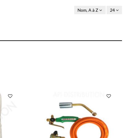
Nom, A à Z
24