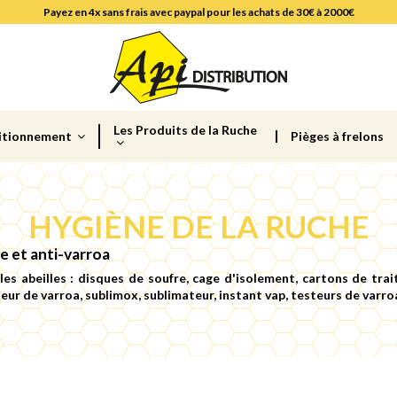
Payez en 4x sans frais avec paypal pour les achats de 30€ à 2000€
Les Produits de la Ruche
itionnement
Pièges à frelons
HYGIÈNE DE LA RUCHE
e et anti-varroa
les abeilles : disques de soufre, cage d'isolement, cartons de trait
ur de varroa, sublimox, sublimateur, instant vap, testeurs de varro