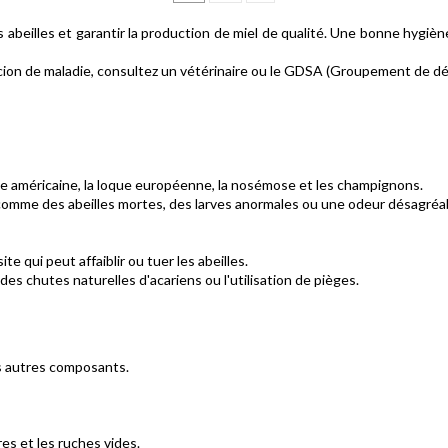
 abeilles et garantir la production de miel de qualité. Une bonne hygiène
cion de maladie, consultez un vétérinaire ou le GDSA (Groupement de déf
que américaine, la loque européenne, la nosémose et les champignons.
, comme des abeilles mortes, des larves anormales ou une odeur désagréa
e qui peut affaiblir ou tuer les abeilles.
es chutes naturelles d'acariens ou l'utilisation de pièges.
es autres composants.
es et les ruches vides.