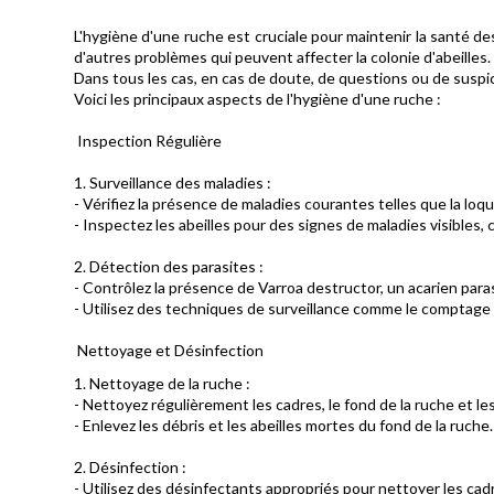
L'hygiène d'une ruche est cruciale pour maintenir la santé des
d'autres problèmes qui peuvent affecter la colonie d'abeilles.
Dans tous les cas, en cas de doute, de questions ou de suspi
Voici les principaux aspects de l'hygiène d'une ruche :
Inspection Régulière
1. Surveillance des maladies :
- Vérifiez la présence de maladies courantes telles que la lo
- Inspectez les abeilles pour des signes de maladies visibles
2. Détection des parasites :
- Contrôlez la présence de Varroa destructor, un acarien parasit
- Utilisez des techniques de surveillance comme le comptage d
Nettoyage et Désinfection
1. Nettoyage de la ruche :
- Nettoyez régulièrement les cadres, le fond de la ruche et l
- Enlevez les débris et les abeilles mortes du fond de la ruche.
2. Désinfection :
- Utilisez des désinfectants appropriés pour nettoyer les cadr