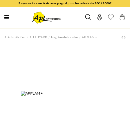
Payez en 4x sans frais avec paypal pour les achats de 30€ à 2000€
Api distribution
AU RUCHER
Hygiène de la ruche
APIFLAM +