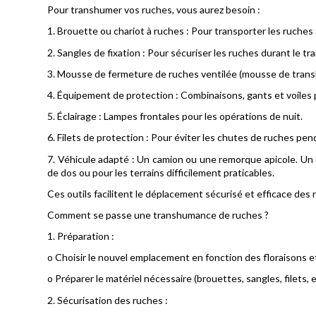
Pour transhumer vos ruches, vous aurez besoin :
1.
Brouette ou chariot à ruches : Pour transporter les ruches 
2.
Sangles de fixation : Pour sécuriser les ruches durant le tr
3.
Mousse de fermeture de ruches ventilée (mousse de transh
4.
Équipement de protection : Combinaisons, gants et voiles p
5.
Éclairage : Lampes frontales pour les opérations de nuit.
6.
Filets de protection : Pour éviter les chutes de ruches pen
7.
Véhicule adapté : Un camion ou une remorque apicole. Un c
de dos ou pour les terrains difficilement praticables.
Ces outils facilitent le déplacement sécurisé et efficace de
Comment se passe une transhumance de ruches ?
1.
Préparation :
o
Choisir le nouvel emplacement en fonction des floraisons e
o
Préparer le matériel nécessaire (brouettes, sangles, filets, e
2.
Sécurisation des ruches :