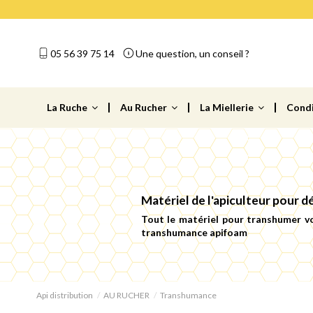
05 56 39 75 14
Une question, un conseil ?
La Ruche
Au Rucher
La Miellerie
Cond
Matériel de l'apiculteur pour d
Tout le matériel pour transhumer vos
transhumance apifoam
Api distribution
AU RUCHER
Transhumance