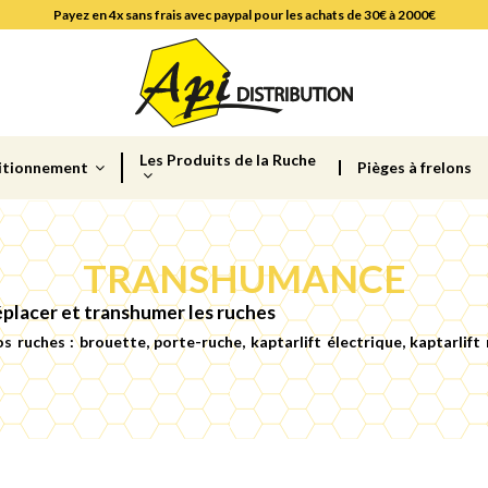
Payez en 4x sans frais avec paypal pour les achats de 30€ à 2000€
Les Produits de la Ruche
itionnement
Pièges à frelons
TRANSHUMANCE
éplacer et transhumer les ruches
 ruches : brouette, porte-ruche, kaptarlift électrique, kaptarlift