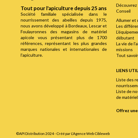
Découvrez 
Tout pour l'apiculture depuis 25 ans
Conseil
Société familiale spécialisée dans le
nourrissement des abeilles depuis 1975,
Allumer et 
nous avons développé à Bordeaux, Lescar et
Les différ
Foulayronnes des magasins de matériel
L'équipemen
apicole vous présentant plus de 1700
débutant
références, représentant les plus grandes
La vie de l'
marques nationales et internationales de
missions
l'apiculture.
Tout savoir 
LIENS UTI
Liste des r
nourrisse
Liste de n
de matériel
Offrez un
©API Distribution 2024 - Créé par
L'Agence Web Cibleweb