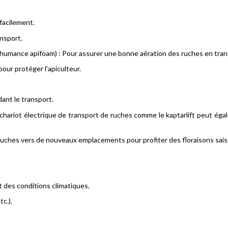
facilement.
ansport.
umance apifoam) : Pour assurer une bonne aération des ruches en trans
our protéger l'apiculteur.
dant le transport.
hariot électrique de transport de ruches comme le kaptarlift peut égal
s ruches vers de nouveaux emplacements pour profiter des floraisons sai
t des conditions climatiques.
tc.).