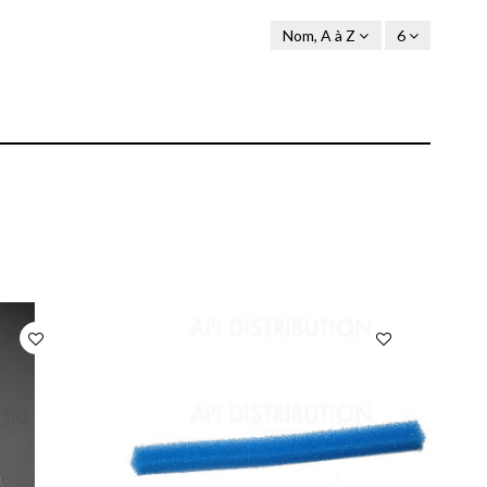
Nom, A à Z
6