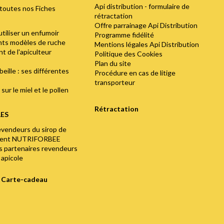
Api distribution - formulaire de
toutes nos Fiches
rétractation
Offre parrainage Api Distribution
utiliser un enfumoir
Programme fidélité
ents modèles de ruche
Mentions légales Api Distribution
t de l'apiculteur
Politique des Cookies
Plan du site
abeille : ses différentes
Procédure en cas de litige
transporteur
sur le miel et le pollen
Rétractation
LES
evendeurs du sirop de
ment NUTRIFORBEE
os partenaires revendeurs
 apicole
e Carte-cadeau