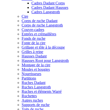
Cadres Dadant Corps
Cadres Dadant Hausses
Cadres Langstroth
Cire
Corps de ruche Dadant
Corps de ruche Langstroth
Couvre-cadres
Entrées et crémaillères
Fonds de ruche
Fonte de la cire
Grillage et tôle à la découpe
Grilles à reine
Hausses Dadant
Hausses Root pour Langstroth
Montage de la cire
Moules et bougies
Nourrisseurs
Partitions
Ruches Dadant
Ruches Langstroth
Ruches et éléments Warré
Ruchettes
Autres ruches
Supports de ruche
Toits de ruche