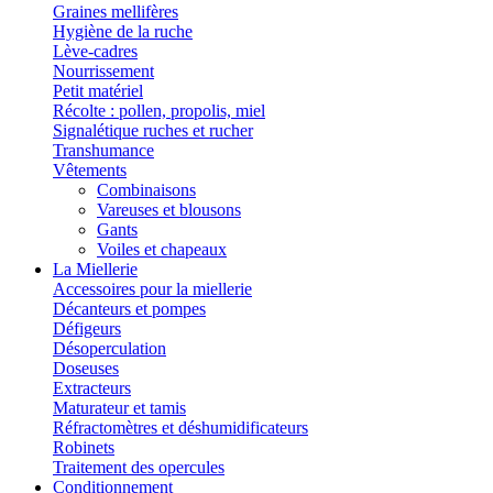
Graines mellifères
Hygiène de la ruche
Lève-cadres
Nourrissement
Petit matériel
Récolte : pollen, propolis, miel
Signalétique ruches et rucher
Transhumance
Vêtements
Combinaisons
Vareuses et blousons
Gants
Voiles et chapeaux
La Miellerie
Accessoires pour la miellerie
Décanteurs et pompes
Défigeurs
Désoperculation
Doseuses
Extracteurs
Maturateur et tamis
Réfractomètres et déshumidificateurs
Robinets
Traitement des opercules
Conditionnement