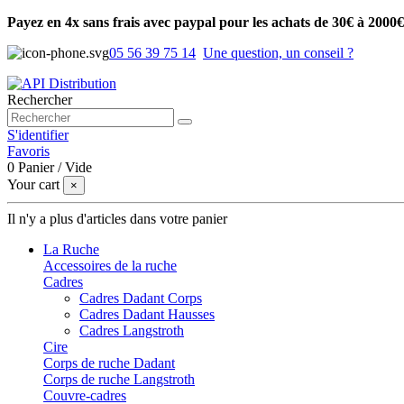
Payez en 4x sans frais avec paypal pour les achats de 30€ à 2000€
05 56 39 75 14
Une question, un conseil ?
Rechercher
S'identifier
Favoris
0
Panier
/
Vide
Your cart
×
Il n'y a plus d'articles dans votre panier
La Ruche
Accessoires de la ruche
Cadres
Cadres Dadant Corps
Cadres Dadant Hausses
Cadres Langstroth
Cire
Corps de ruche Dadant
Corps de ruche Langstroth
Couvre-cadres