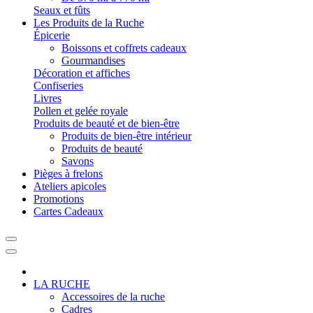
Seaux et fûts
Les Produits de la Ruche
Épicerie
Boissons et coffrets cadeaux
Gourmandises
Décoration et affiches
Confiseries
Livres
Pollen et gelée royale
Produits de beauté et de bien-être
Produits de bien-être intérieur
Produits de beauté
Savons
Pièges à frelons
Ateliers apicoles
Promotions
Cartes Cadeaux
LA RUCHE
Accessoires de la ruche
Cadres