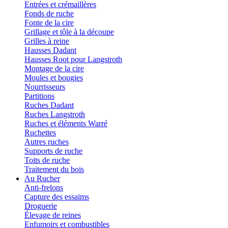
Entrées et crémaillères
Fonds de ruche
Fonte de la cire
Grillage et tôle à la découpe
Grilles à reine
Hausses Dadant
Hausses Root pour Langstroth
Montage de la cire
Moules et bougies
Nourrisseurs
Partitions
Ruches Dadant
Ruches Langstroth
Ruches et éléments Warré
Ruchettes
Autres ruches
Supports de ruche
Toits de ruche
Traitement du bois
Au Rucher
Anti-frelons
Capture des essaims
Droguerie
Élevage de reines
Enfumoirs et combustibles