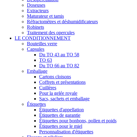
Doseuses
Extracteurs
Maturateur et tamis
Réfractomètres et déshumidificateurs
Robinets
Traitement des opercules
LE CONDITIONNEMENT
Bouteilles verre
Capsules
Du TO 43 au TO 58
TO 63
Du TO 66 au TO 82
Emballage
Cartons cloisons
Coffrets et présentations
Cuillères
Pour la gelée royale
Sacs, sachets et emballage
Étiquettes
Étiquettes d'appellation
Étiquettes de garantie
Étiquettes pour bonbons, pollen et poids
Étiquettes pour le miel
Personnalisation d'étiquettes