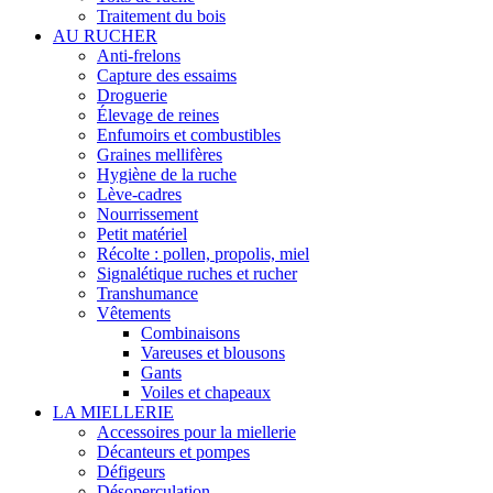
Traitement du bois
AU RUCHER
Anti-frelons
Capture des essaims
Droguerie
Élevage de reines
Enfumoirs et combustibles
Graines mellifères
Hygiène de la ruche
Lève-cadres
Nourrissement
Petit matériel
Récolte : pollen, propolis, miel
Signalétique ruches et rucher
Transhumance
Vêtements
Combinaisons
Vareuses et blousons
Gants
Voiles et chapeaux
LA MIELLERIE
Accessoires pour la miellerie
Décanteurs et pompes
Défigeurs
Désoperculation