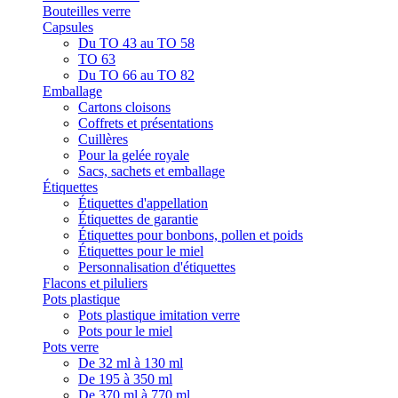
Bouteilles verre
Capsules
Du TO 43 au TO 58
TO 63
Du TO 66 au TO 82
Emballage
Cartons cloisons
Coffrets et présentations
Cuillères
Pour la gelée royale
Sacs, sachets et emballage
Étiquettes
Étiquettes d'appellation
Étiquettes de garantie
Étiquettes pour bonbons, pollen et poids
Étiquettes pour le miel
Personnalisation d'étiquettes
Flacons et piluliers
Pots plastique
Pots plastique imitation verre
Pots pour le miel
Pots verre
De 32 ml à 130 ml
De 195 à 350 ml
De 370 ml à 770 ml