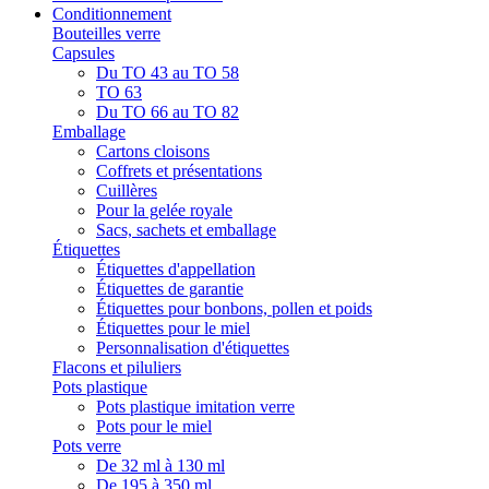
Conditionnement
Bouteilles verre
Capsules
Du TO 43 au TO 58
TO 63
Du TO 66 au TO 82
Emballage
Cartons cloisons
Coffrets et présentations
Cuillères
Pour la gelée royale
Sacs, sachets et emballage
Étiquettes
Étiquettes d'appellation
Étiquettes de garantie
Étiquettes pour bonbons, pollen et poids
Étiquettes pour le miel
Personnalisation d'étiquettes
Flacons et piluliers
Pots plastique
Pots plastique imitation verre
Pots pour le miel
Pots verre
De 32 ml à 130 ml
De 195 à 350 ml