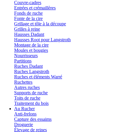
Couvre-cadres
Entrées et crémaillères
Fonds de ruche
Fonte de la cire
Grillage et tôle à la découpe
Grilles à reine
Hausses Dadant
Hausses Root pour Langstroth
Montage de la cire
Moules et bougies
Nourrisseurs
Partitions
Ruches Dadant
Ruches Langstroth
Ruches et éléments Warré
Ruchettes
Autres ruches
Supports de ruche
Toits de ruche
Traitement du bois
Au Rucher
Anti-frelons
Capture des essaims
Droguerie
Élevage de reines