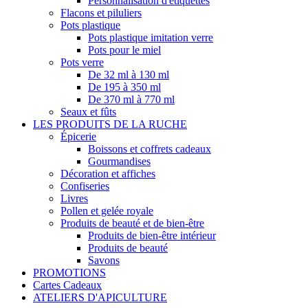
Personnalisation d'étiquettes
Flacons et piluliers
Pots plastique
Pots plastique imitation verre
Pots pour le miel
Pots verre
De 32 ml à 130 ml
De 195 à 350 ml
De 370 ml à 770 ml
Seaux et fûts
LES PRODUITS DE LA RUCHE
Épicerie
Boissons et coffrets cadeaux
Gourmandises
Décoration et affiches
Confiseries
Livres
Pollen et gelée royale
Produits de beauté et de bien-être
Produits de bien-être intérieur
Produits de beauté
Savons
PROMOTIONS
Cartes Cadeaux
ATELIERS D'APICULTURE