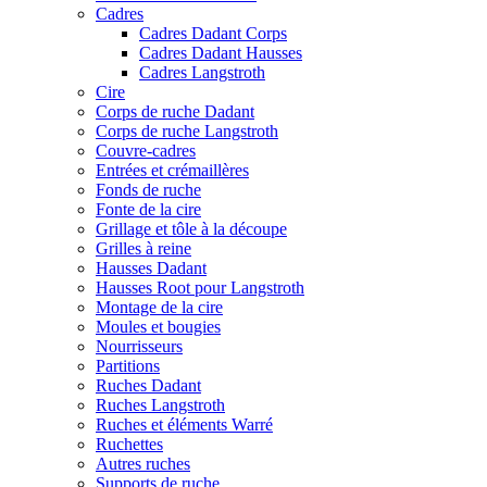
Cadres
Cadres Dadant Corps
Cadres Dadant Hausses
Cadres Langstroth
Cire
Corps de ruche Dadant
Corps de ruche Langstroth
Couvre-cadres
Entrées et crémaillères
Fonds de ruche
Fonte de la cire
Grillage et tôle à la découpe
Grilles à reine
Hausses Dadant
Hausses Root pour Langstroth
Montage de la cire
Moules et bougies
Nourrisseurs
Partitions
Ruches Dadant
Ruches Langstroth
Ruches et éléments Warré
Ruchettes
Autres ruches
Supports de ruche