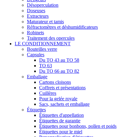
Désoperculation
Doseuses
Extracteurs
Maturateur et tamis
Réfractomètres et déshumidificateurs
Robinets
Traitement des opercules
LE CONDITIONNEMENT
Bouteilles verre
Capsules
Du TO 43 au TO 58
TO 63
Du TO 66 au TO 82
Emballage
Cartons cloisons
Coffrets et présentations
Cuillères
Pour la gelée royale
Sacs, sachets et emballage
Étiquettes
Étiquettes d'appellation
Étiquettes de garantie
Étiquettes pour bonbons, pollen et poids
Étiquettes pour le miel