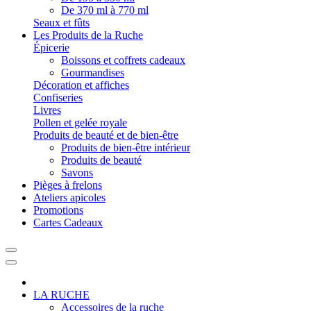
De 370 ml à 770 ml
Seaux et fûts
Les Produits de la Ruche
Épicerie
Boissons et coffrets cadeaux
Gourmandises
Décoration et affiches
Confiseries
Livres
Pollen et gelée royale
Produits de beauté et de bien-être
Produits de bien-être intérieur
Produits de beauté
Savons
Pièges à frelons
Ateliers apicoles
Promotions
Cartes Cadeaux
LA RUCHE
Accessoires de la ruche