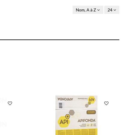
Nom, A à Z
24