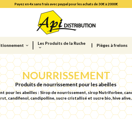
Payez en 4x sans frais avec paypal pour les achats de 30€ à 2000€
Les Produits de la Ruche
itionnement
Pièges à frelons
NOURRISSEMENT
Produits de nourrissement pour les abeilles
t pour les abeilles : Sirop de nourrissement, sirop Nutriforbee, can
irst, candifenol, candipolline, sucre cristallisé et sucre bio, hive aliv