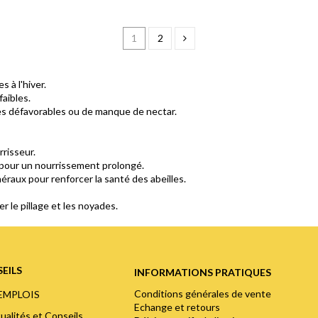
1
2
s à l'hiver.
faibles.
es défavorables ou de manque de nectar.
rrisseur.
 pour un nourrissement prolongé.
raux pour renforcer la santé des abeilles.
r le pillage et les noyades.
EILS
INFORMATIONS PRATIQUES
Conditions générales de vente
'EMPLOIS
Echange et retours
ualités et Conseils