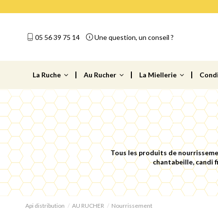
05 56 39 75 14
Une question, un conseil ?
La Ruche
Au Rucher
La Miellerie
Cond
Tous les produits de nourrissemen
chantabeille, candi f
Api distribution
AU RUCHER
Nourrissement