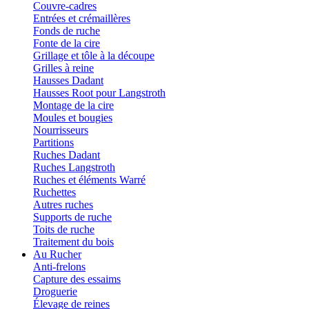
Couvre-cadres
Entrées et crémaillères
Fonds de ruche
Fonte de la cire
Grillage et tôle à la découpe
Grilles à reine
Hausses Dadant
Hausses Root pour Langstroth
Montage de la cire
Moules et bougies
Nourrisseurs
Partitions
Ruches Dadant
Ruches Langstroth
Ruches et éléments Warré
Ruchettes
Autres ruches
Supports de ruche
Toits de ruche
Traitement du bois
Au Rucher
Anti-frelons
Capture des essaims
Droguerie
Élevage de reines