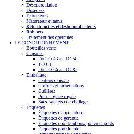
Désoperculation
Doseuses
Extracteurs
Maturateur et tamis
Réfractomètres et déshumidificateurs
Robinets
Traitement des opercules
LE CONDITIONNEMENT
Bouteilles verre
Capsules
Du TO 43 au TO 58
TO 63
Du TO 66 au TO 82
Emballage
Cartons cloisons
Coffrets et présentations
Cuillères
Pour la gelée royale
Sacs, sachets et emballage
Étiquettes
Étiquettes d'appellation
Étiquettes de garantie
Étiquettes pour bonbons, pollen et poids
Étiquettes pour le miel