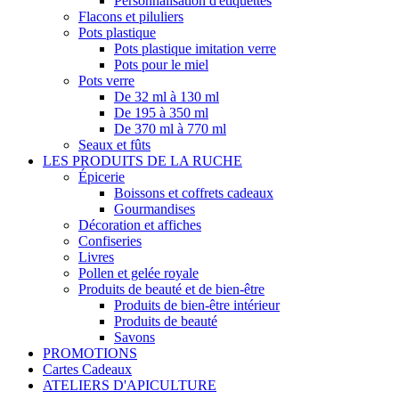
Personnalisation d'étiquettes
Flacons et piluliers
Pots plastique
Pots plastique imitation verre
Pots pour le miel
Pots verre
De 32 ml à 130 ml
De 195 à 350 ml
De 370 ml à 770 ml
Seaux et fûts
LES PRODUITS DE LA RUCHE
Épicerie
Boissons et coffrets cadeaux
Gourmandises
Décoration et affiches
Confiseries
Livres
Pollen et gelée royale
Produits de beauté et de bien-être
Produits de bien-être intérieur
Produits de beauté
Savons
PROMOTIONS
Cartes Cadeaux
ATELIERS D'APICULTURE