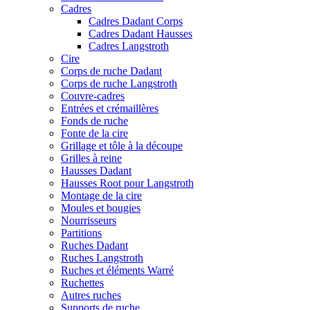
Cadres
Cadres Dadant Corps
Cadres Dadant Hausses
Cadres Langstroth
Cire
Corps de ruche Dadant
Corps de ruche Langstroth
Couvre-cadres
Entrées et crémaillères
Fonds de ruche
Fonte de la cire
Grillage et tôle à la découpe
Grilles à reine
Hausses Dadant
Hausses Root pour Langstroth
Montage de la cire
Moules et bougies
Nourrisseurs
Partitions
Ruches Dadant
Ruches Langstroth
Ruches et éléments Warré
Ruchettes
Autres ruches
Supports de ruche