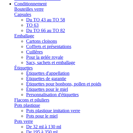
Conditionnement
Bouteilles verre
Capsules
Du TO 43 au TO 58
TO 63
Du TO 66 au TO 82
Emballage
Cartons cloisons
Coffrets et présentations
Cuillères
Pour la gelée royale
Sacs, sachets et emballage
Étiquettes
Étiquettes d'appellation
Étiquettes de garantie
Étiquettes pour bonbons, pollen et poids
Étiquettes pour le miel
Personnalisation d'étiquettes
Flacons et piluliers
Pots plastique
Pots plastique imitation verre
Pots pour le miel
Pots verre
De 32 ml à 130 ml
De 195 à 350 ml