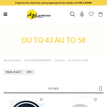
Payez en 4x sans frais avec paypal pour les achats de 30€ à 2000€
DU TO 43 AU TO 58
Api distribution
LE CONDITIONNEMENT
Capsules
Du TO 43 au TO 58
Nom, A à Z
24
FILTRER