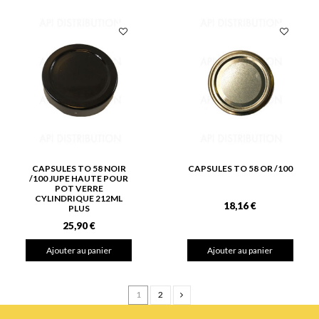
CAPSULES TO 58 NOIR
CAPSULES TO 58 OR /100
/100 JUPE HAUTE POUR
POT VERRE
CYLINDRIQUE 212ML
18,16 €
PLUS
25,90 €
Ajouter au panier
Ajouter au panier
1
2