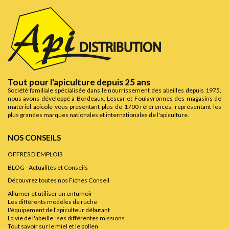
Tout pour l'apiculture depuis 25 ans
Société familiale spécialisée dans le nourrissement des abeilles depuis 1975,
nous avons développé à Bordeaux, Lescar et Foulayronnes des magasins de
matériel apicole vous présentant plus de 1700 références, représentant les
plus grandes marques nationales et internationales de l'apiculture.
NOS CONSEILS
OFFRES D'EMPLOIS
BLOG - Actualités et Conseils
Découvrez toutes nos Fiches Conseil
Allumer et utiliser un enfumoir
Les différents modèles de ruche
L'équipement de l'apiculteur débutant
La vie de l'abeille : ses différentes missions
Tout savoir sur le miel et le pollen