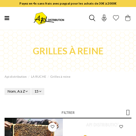
Payez en 4x sans frais avec paypal pour les achats de 30€ à 2000€
GRILLES À REINE
Api distribution
LA RUCHE
Grilles à reine
Nom, A à Z
15
FILTRER