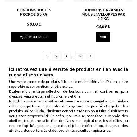
BONBONS BOULES
BONBONS CARAMELS
PROPOLIS 5 KG
MOUS ENVELOPPES PAR
2,5 KG
58,80 €
43,69 €
Ajouter au panier
Voir
1
2
3
…
13
Ici retrouvez une diversité de produits en lien avec la
ruche et son univers
Une vaste gamme de produits à base de miel et dérivés : Pollen, gelée
royale bio et conventionnelle française.
Egalement une large sélection de bonbons au miel, confiseries, pain
d'épices, vinaigre au miel, hydromels et Gin.
Pour la beauté et le bien-être, retrouvez nos savons végétaux au miel en
différents parfums, l'ensemble de la gamme de produits Propolia, des
produits Ballot-Flurin. Plusieurs coffrets-cadeaux pour faire plaisir à tous
vous sont proposés ici. Et enfin, pou mieux connaitre le monde des
abeilles, toute une sélection de livres sur l'apiculture, les abeilles ou
encore l'apithérapie, ainsi que des objets de décoration, des jeux, des
affiches, des porte-clés et des tee-shirts apiculteur-apicultrice.