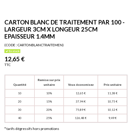
CARTON BLANC DE TRAITEMENT PAR 100 -
LARGEUR 3CM X LONGEUR 25CM
EPAISSEUR 1.4MM
(CODE :
CARTONBLANCTRAITEMEN)
En stock
12,65 €
TTC
Remise sur prix
Quantité
unitaire
Vous économisez
Prix unitaire
10
10%
12,65 €
11,38 €
20
15%
37,94 €
10,75 €
30
20%
75,89 €
10,12 €
40
25%
126,48 €
9,49 €
* tarifs dégressifs hors promotions