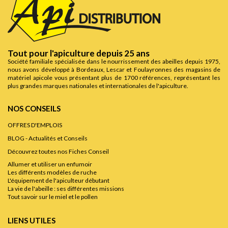
Tout pour l'apiculture depuis 25 ans
Société familiale spécialisée dans le nourrissement des abeilles depuis 1975,
nous avons développé à Bordeaux, Lescar et Foulayronnes des magasins de
matériel apicole vous présentant plus de 1700 références, représentant les
plus grandes marques nationales et internationales de l'apiculture.
NOS CONSEILS
OFFRES D'EMPLOIS
BLOG - Actualités et Conseils
Découvrez toutes nos Fiches Conseil
Allumer et utiliser un enfumoir
Les différents modèles de ruche
L'équipement de l'apiculteur débutant
La vie de l'abeille : ses différentes missions
Tout savoir sur le miel et le pollen
LIENS UTILES