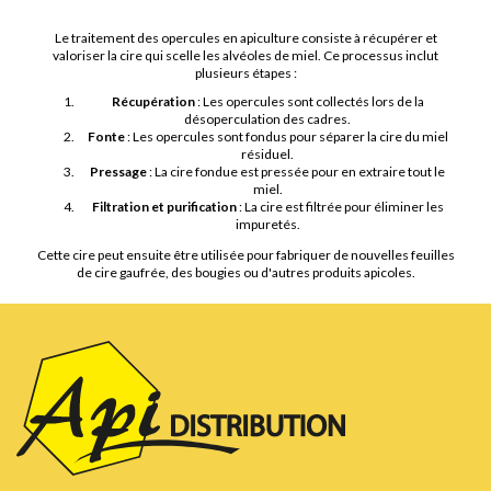
Le traitement des opercules en apiculture consiste à récupérer et
valoriser la cire qui scelle les alvéoles de miel. Ce processus inclut
plusieurs étapes :
Récupération
: Les opercules sont collectés lors de la
désoperculation des cadres.
Fonte
: Les opercules sont fondus pour séparer la cire du miel
résiduel.
Pressage
: La cire fondue est pressée pour en extraire tout le
miel.
Filtration et purification
: La cire est filtrée pour éliminer les
impuretés.
Cette cire peut ensuite être utilisée pour fabriquer de nouvelles feuilles
de cire gaufrée, des bougies ou d'autres produits apicoles.