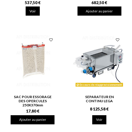
537,50 €
682,50 €
Voir
Ajouter au panier
En cours de réapprovisionnement
SAC POUR ESSORAGE
SEPARATEUR EN
DES OPERCULES
CONTINU LEGA
250X370mm
8 125,58 €
17,80 €
Ajouter au panier
Voir