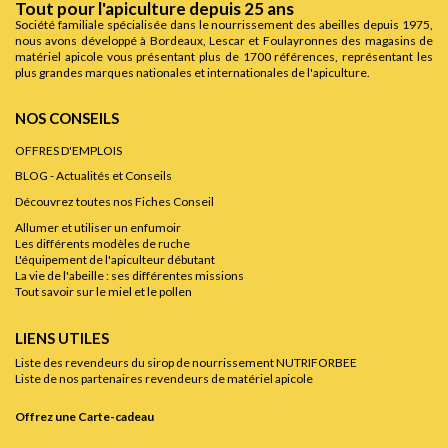
Tout pour l'apiculture depuis 25 ans
Société familiale spécialisée dans le nourrissement des abeilles depuis 1975,
nous avons développé à Bordeaux, Lescar et Foulayronnes des magasins de
matériel apicole vous présentant plus de 1700 références, représentant les
plus grandes marques nationales et internationales de l'apiculture.
NOS CONSEILS
OFFRES D'EMPLOIS
BLOG - Actualités et Conseils
Découvrez toutes nos Fiches Conseil
Allumer et utiliser un enfumoir
Les différents modèles de ruche
L'équipement de l'apiculteur débutant
La vie de l'abeille : ses différentes missions
Tout savoir sur le miel et le pollen
LIENS UTILES
Liste des revendeurs du sirop de nourrissement NUTRIFORBEE
Liste de nos partenaires revendeurs de matériel apicole
Offrez une Carte-cadeau