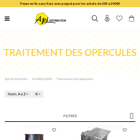
Payez en 4x sans frais avec paypal pour les achats de 30€ à 2000€
TRAITEMENT DES OPERCULES
Api distribution
LA MIELLERIE
Traitement des opercules
Nom, A à Z
8
FILTRER