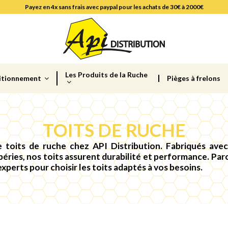
Payez en 4x sans frais avec paypal pour les achats de 30€ à 2000€
Les Produits de la Ruche
itionnement
Pièges à frelons
TOITS DE RUCHE
 toits de ruche chez API Distribution. Fabriqués ave
éries, nos toits assurent durabilité et performance. Pa
experts pour choisir les toits adaptés à vos besoins.