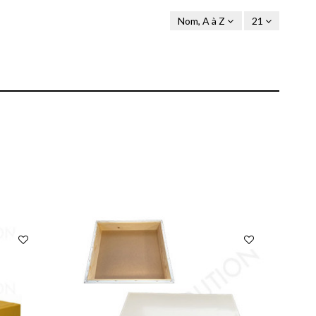
Nom, A à Z
21