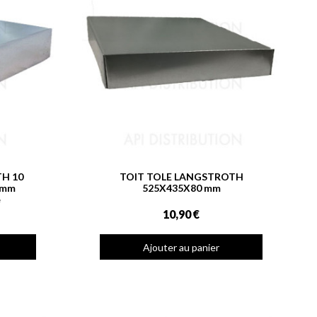
H 10
TOIT TOLE LANGSTROTH
5mm
525X435X80 mm
e
10,90 €
Ajouter au panier