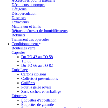
Accessoires pour la miellerie
Décanteurs et pompes
Défigeurs
Désoperculation
Doseuses
Extracteurs
Maturateur et tamis
Réfractomètres et déshumidificateurs
Robinets
Traitement des opercules
Conditionnement
Bouteilles verre
Capsules
Du TO 43 au TO 58
TO 63
Du TO 66 au TO 82
Emballage
Cartons cloisons
Coffrets et présentations
Cuillères
Pour la gelée royale
Sacs, sachets et emballage
Étiquettes
Étiquettes d'appellation
Étiquettes de garantie