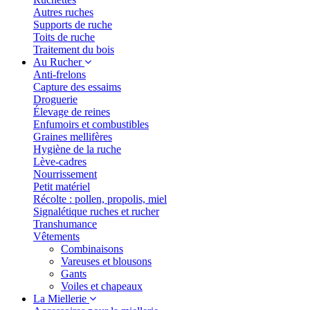
Autres ruches
Supports de ruche
Toits de ruche
Traitement du bois
Au Rucher
Anti-frelons
Capture des essaims
Droguerie
Élevage de reines
Enfumoirs et combustibles
Graines mellifères
Hygiène de la ruche
Lève-cadres
Nourrissement
Petit matériel
Récolte : pollen, propolis, miel
Signalétique ruches et rucher
Transhumance
Vêtements
Combinaisons
Vareuses et blousons
Gants
Voiles et chapeaux
La Miellerie