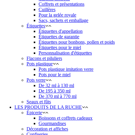
Coffrets et présentations
Cuillères
Pour la gelée royale
Sacs, sachets et emballage
Étiquettes
Étiquettes d'appellation
Étiquettes de garantie
Étiquettes pour bonbons, pollen et poids
Étiquettes pour le miel
Personnalisation d'étiquettes
Flacons et piluliers
Pots plastique
Pots plastique imitation verre
Pots pour le miel
Pots verre
De 32 ml à 130 ml
De 195 à 350 ml
De 370 ml à 770 ml
Seaux et fûts
LES PRODUITS DE LA RUCHE
Épicerie
Boissons et coffrets cadeaux
Gourmandises
Décoration et affiches
Confiseries