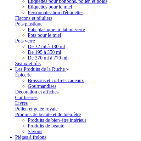
Étiquettes pour bonbons, pollen et poids
Étiquettes pour le miel
Personnalisation d'étiquettes
Flacons et piluliers
Pots plastique
Pots plastique imitation verre
Pots pour le miel
Pots verre
De 32 ml à 130 ml
De 195 à 350 ml
De 370 ml à 770 ml
Seaux et fûts
Les Produits de la Ruche
Épicerie
Boissons et coffrets cadeaux
Gourmandises
Décoration et affiches
Confiseries
Livres
Pollen et gelée royale
Produits de beauté et de bien-être
Produits de bien-être intérieur
Produits de beauté
Savons
Pièges à frelons