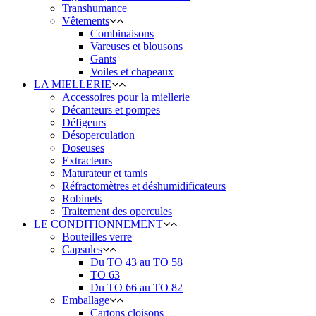
Transhumance
Vêtements
Combinaisons
Vareuses et blousons
Gants
Voiles et chapeaux
LA MIELLERIE
Accessoires pour la miellerie
Décanteurs et pompes
Défigeurs
Désoperculation
Doseuses
Extracteurs
Maturateur et tamis
Réfractomètres et déshumidificateurs
Robinets
Traitement des opercules
LE CONDITIONNEMENT
Bouteilles verre
Capsules
Du TO 43 au TO 58
TO 63
Du TO 66 au TO 82
Emballage
Cartons cloisons