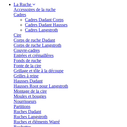
La Ruche
Accessoires de la ruche
Cadres
Cadres Dadant Corps
Cadres Dadant Hausses
Cadres Langstroth
Cire
Corps de ruche Dadant
Corps de ruche Langstroth
Couvre-cadres
Entrées et crémaillères
Fonds de ruche
Fonte de la cire
Grillage et tôle à la découpe
Grilles à reine
Hausses Dadant
Hausses Root pour Langstroth
Montage de la cire
Moules et bougies
Nourrisseurs
Partitions
Ruches Dadant
Ruches Langstroth
Ruches et éléments Warré
Ruchettes