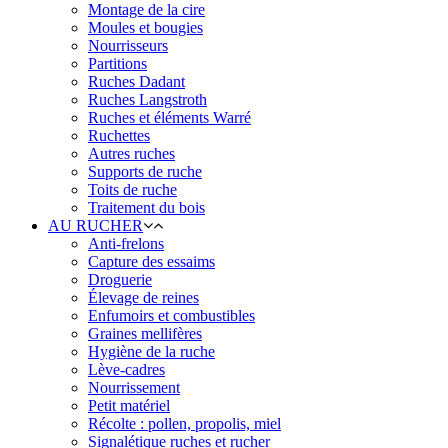
Montage de la cire
Moules et bougies
Nourrisseurs
Partitions
Ruches Dadant
Ruches Langstroth
Ruches et éléments Warré
Ruchettes
Autres ruches
Supports de ruche
Toits de ruche
Traitement du bois
AU RUCHER
Anti-frelons
Capture des essaims
Droguerie
Élevage de reines
Enfumoirs et combustibles
Graines mellifères
Hygiène de la ruche
Lève-cadres
Nourrissement
Petit matériel
Récolte : pollen, propolis, miel
Signalétique ruches et rucher