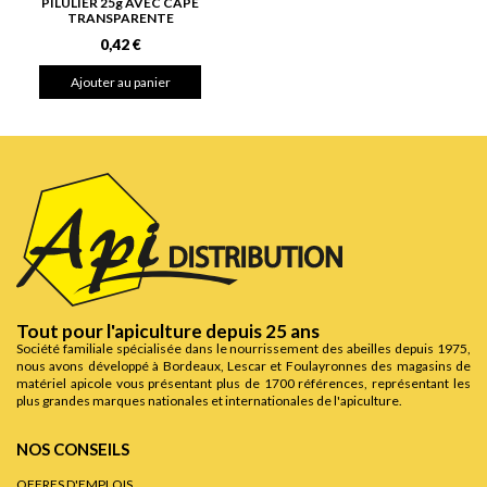
PILULIER 25g AVEC CAPE
TRANSPARENTE
0,42 €
Ajouter au panier
Tout pour l'apiculture depuis 25 ans
Société familiale spécialisée dans le nourrissement des abeilles depuis 1975,
nous avons développé à Bordeaux, Lescar et Foulayronnes des magasins de
matériel apicole vous présentant plus de 1700 références, représentant les
plus grandes marques nationales et internationales de l'apiculture.
NOS CONSEILS
OFFRES D'EMPLOIS