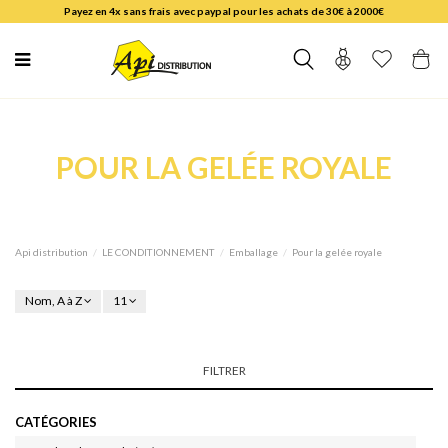
Payez en 4x sans frais avec paypal pour les achats de 30€ à 2000€
POUR LA GELÉE ROYALE
Api distribution
LE CONDITIONNEMENT
Emballage
Pour la gelée royale
Nom, A à Z
11
FILTRER
CATÉGORIES