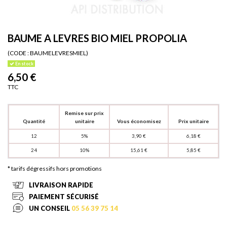
BAUME A LEVRES BIO MIEL PROPOLIA
(CODE :
BAUMELEVRESMIEL)
En stock
6,50 €
TTC
Remise sur prix
Quantité
unitaire
Vous économisez
Prix unitaire
12
5%
3,90 €
6,18 €
24
10%
15,61 €
5,85 €
* tarifs dégressifs hors promotions
LIVRAISON RAPIDE
PAIEMENT SÉCURISÉ
UN CONSEIL
05 56 39 75 14