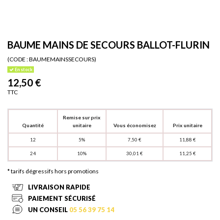
BAUME MAINS DE SECOURS BALLOT-FLURIN
(CODE :
BAUMEMAINSSECOURS)
En stock
12,50 €
TTC
Remise sur prix
Quantité
unitaire
Vous économisez
Prix unitaire
12
5%
7,50 €
11,88 €
24
10%
30,01 €
11,25 €
* tarifs dégressifs hors promotions
LIVRAISON RAPIDE
PAIEMENT SÉCURISÉ
UN CONSEIL
05 56 39 75 14