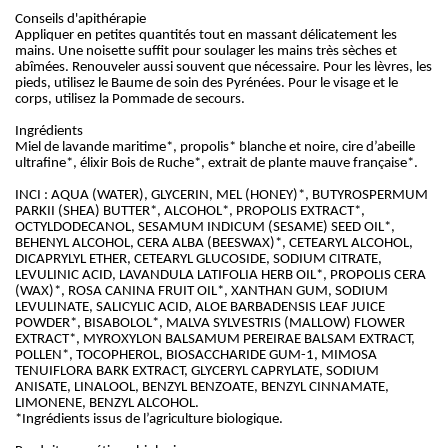
Conseils d'apithérapie
Appliquer en petites quantités tout en massant délicatement les
mains. Une noisette suffit pour soulager les mains très sèches et
abîmées. Renouveler aussi souvent que nécessaire. Pour les lèvres, les
pieds, utilisez le Baume de soin des Pyrénées. Pour le visage et le
corps, utilisez la Pommade de secours.
Ingrédients
Miel de lavande maritime*, propolis* blanche et noire, cire d’abeille
ultrafine*, élixir Bois de Ruche*, extrait de plante mauve française*.
INCI : AQUA (WATER), GLYCERIN, MEL (HONEY)*, BUTYROSPERMUM
PARKII (SHEA) BUTTER*, ALCOHOL*, PROPOLIS EXTRACT*,
OCTYLDODECANOL, SESAMUM INDICUM (SESAME) SEED OIL*,
BEHENYL ALCOHOL, CERA ALBA (BEESWAX)*, CETEARYL ALCOHOL,
DICAPRYLYL ETHER, CETEARYL GLUCOSIDE, SODIUM CITRATE,
LEVULINIC ACID, LAVANDULA LATIFOLIA HERB OIL*, PROPOLIS CERA
(WAX)*, ROSA CANINA FRUIT OIL*, XANTHAN GUM, SODIUM
LEVULINATE, SALICYLIC ACID, ALOE BARBADENSIS LEAF JUICE
POWDER*, BISABOLOL*, MALVA SYLVESTRIS (MALLOW) FLOWER
EXTRACT*, MYROXYLON BALSAMUM PEREIRAE BALSAM EXTRACT,
POLLEN*, TOCOPHEROL, BIOSACCHARIDE GUM-1, MIMOSA
TENUIFLORA BARK EXTRACT, GLYCERYL CAPRYLATE, SODIUM
ANISATE, LINALOOL, BENZYL BENZOATE, BENZYL CINNAMATE,
LIMONENE, BENZYL ALCOHOL.
*Ingrédients issus de l’agriculture biologique.