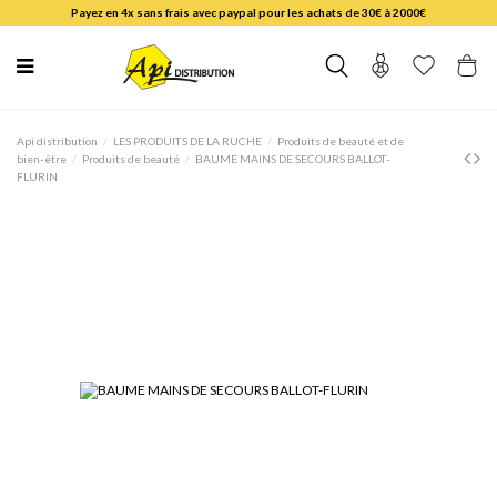
Payez en 4x sans frais avec paypal pour les achats de 30€ à 2000€
Api distribution
LES PRODUITS DE LA RUCHE
Produits de beauté et de
bien-être
Produits de beauté
BAUME MAINS DE SECOURS BALLOT-
FLURIN