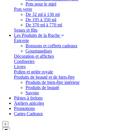
Pots pour le miel
Pots verre
De 32 ml à 130 ml
De 195 à 350 ml
De 370 ml à 770 ml
Seaux et fûts
Les Produits de la Ruche
Épicerie
Boissons et coffrets cadeaux
Gourmandises
Décoration et affiches
Confiseries
Livres
Pollen et gelée royale
Produits de beauté et de bien-être
Produits de bien-être intérieur
Produits de beauté
Savons
Pièges à frelons
Ateliers apicoles
Promotions
Cartes Cadeaux