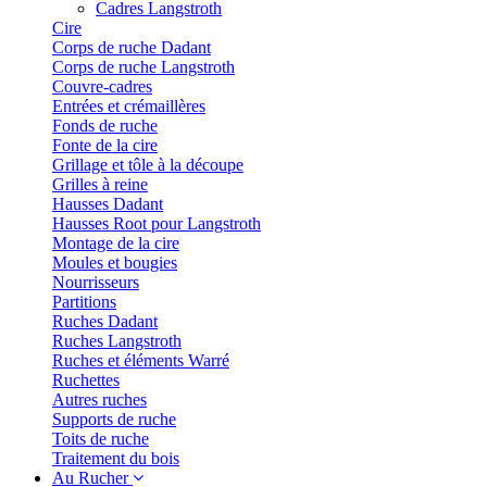
Cadres Langstroth
Cire
Corps de ruche Dadant
Corps de ruche Langstroth
Couvre-cadres
Entrées et crémaillères
Fonds de ruche
Fonte de la cire
Grillage et tôle à la découpe
Grilles à reine
Hausses Dadant
Hausses Root pour Langstroth
Montage de la cire
Moules et bougies
Nourrisseurs
Partitions
Ruches Dadant
Ruches Langstroth
Ruches et éléments Warré
Ruchettes
Autres ruches
Supports de ruche
Toits de ruche
Traitement du bois
Au Rucher