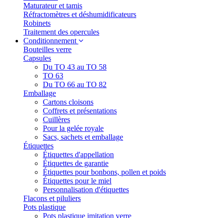
Maturateur et tamis
Réfractomètres et déshumidificateurs
Robinets
Traitement des opercules
Conditionnement
Bouteilles verre
Capsules
Du TO 43 au TO 58
TO 63
Du TO 66 au TO 82
Emballage
Cartons cloisons
Coffrets et présentations
Cuillères
Pour la gelée royale
Sacs, sachets et emballage
Étiquettes
Étiquettes d'appellation
Étiquettes de garantie
Étiquettes pour bonbons, pollen et poids
Étiquettes pour le miel
Personnalisation d'étiquettes
Flacons et piluliers
Pots plastique
Pots plastique imitation verre