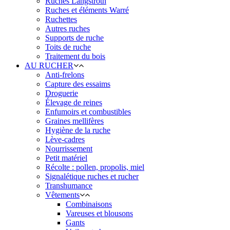
Ruches Langstroth
Ruches et éléments Warré
Ruchettes
Autres ruches
Supports de ruche
Toits de ruche
Traitement du bois
AU RUCHER
Anti-frelons
Capture des essaims
Droguerie
Élevage de reines
Enfumoirs et combustibles
Graines mellifères
Hygiène de la ruche
Lève-cadres
Nourrissement
Petit matériel
Récolte : pollen, propolis, miel
Signalétique ruches et rucher
Transhumance
Vêtements
Combinaisons
Vareuses et blousons
Gants