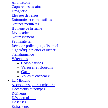
Anti-frelons
Capture des essaims
Droguerie
Élevage de reines
Enfumoirs et combustibles
Graines mellifères
Hygiène de la ruche
Lève-cadres
Nourrissement
Petit matériel
Récolte : pollen, propolis, miel
Signalétique ruches et rucher
Transhumance
Vêtements
Combinaisons
Vareuses et blousons
Gants
Voiles et chapeaux
La Miellerie
Accessoires pour la miellerie
Décanteurs et pompes
Défigeurs
Désoperculation
Doseuses
Extracteurs