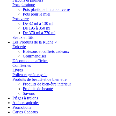
Flacons et piluliers
Pots plastique
Pots plastique imitation verre
Pots pour le miel
Pots verre
De 32 ml à 130 ml
De 195 à 350 ml
De 370 ml à 770 ml
Seaux et fûts
Les Produits de la Ruche
Épicerie
Boissons et coffrets cadeaux
Gourmandises
Décoration et affiches
Confiseries
Livres
Pollen et gelée royale
Produits de beauté et de bien-être
Produits de bien-être intérieur
Produits de beauté
Savons
Pièges à frelons
Ateliers apicoles
Promotions
Cartes Cadeaux