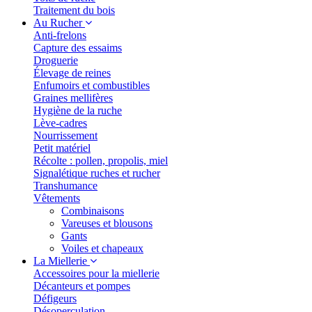
Traitement du bois
Au Rucher
Anti-frelons
Capture des essaims
Droguerie
Élevage de reines
Enfumoirs et combustibles
Graines mellifères
Hygiène de la ruche
Lève-cadres
Nourrissement
Petit matériel
Récolte : pollen, propolis, miel
Signalétique ruches et rucher
Transhumance
Vêtements
Combinaisons
Vareuses et blousons
Gants
Voiles et chapeaux
La Miellerie
Accessoires pour la miellerie
Décanteurs et pompes
Défigeurs
Désoperculation