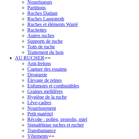
Nourrisseurs
Partitions
Ruches Dadant
Ruches Langstroth
Ruches et éléments Warré
Ruchettes
Autres ruches
Supports de ruche
Toits de ruche
Traitement du bois
AU RUCHER
Anti-frelons
Capture des essaims
Droguerie
Élevage de reines
Enfumoirs et combustibles
Graines mellifères
Hygiène de la ruche
Lève-cadres
Nourrissement
Petit matériel
Récolte : pollen, propolis, miel
Signalétique ruches et rucher
Transhumance
Vêtements