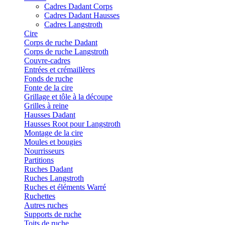
Cadres Dadant Corps
Cadres Dadant Hausses
Cadres Langstroth
Cire
Corps de ruche Dadant
Corps de ruche Langstroth
Couvre-cadres
Entrées et crémaillères
Fonds de ruche
Fonte de la cire
Grillage et tôle à la découpe
Grilles à reine
Hausses Dadant
Hausses Root pour Langstroth
Montage de la cire
Moules et bougies
Nourrisseurs
Partitions
Ruches Dadant
Ruches Langstroth
Ruches et éléments Warré
Ruchettes
Autres ruches
Supports de ruche
Toits de ruche