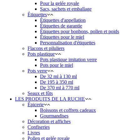
Pour la gelée royale
Sacs, sachets et emballage
Étiquettes
Étiquettes d'appellation
Étiquettes de garantie
Étiquettes pour bonbons, pollen et poids
Étiquettes pour le miel
Personnalisation d'étiquettes
Flacons et piluliers
Pots plastique
Pots plastique imitation verre
Pots pour le miel
Pots verre
De 32 ml à 130 ml
De 195 à 350 ml
De 370 ml à 770 ml
Seaux et fûts
LES PRODUITS DE LA RUCHE
Épicerie
Boissons et coffrets cadeaux
Gourmandises
Décoration et affiches
Confiseries
Livres
Pollen et gelée royale