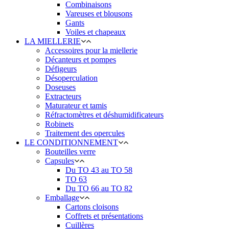
Combinaisons
Vareuses et blousons
Gants
Voiles et chapeaux
LA MIELLERIE
Accessoires pour la miellerie
Décanteurs et pompes
Défigeurs
Désoperculation
Doseuses
Extracteurs
Maturateur et tamis
Réfractomètres et déshumidificateurs
Robinets
Traitement des opercules
LE CONDITIONNEMENT
Bouteilles verre
Capsules
Du TO 43 au TO 58
TO 63
Du TO 66 au TO 82
Emballage
Cartons cloisons
Coffrets et présentations
Cuillères