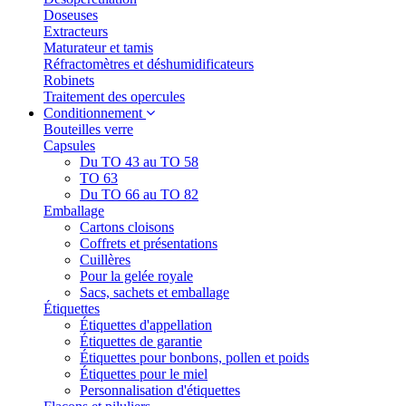
Doseuses
Extracteurs
Maturateur et tamis
Réfractomètres et déshumidificateurs
Robinets
Traitement des opercules
Conditionnement
Bouteilles verre
Capsules
Du TO 43 au TO 58
TO 63
Du TO 66 au TO 82
Emballage
Cartons cloisons
Coffrets et présentations
Cuillères
Pour la gelée royale
Sacs, sachets et emballage
Étiquettes
Étiquettes d'appellation
Étiquettes de garantie
Étiquettes pour bonbons, pollen et poids
Étiquettes pour le miel
Personnalisation d'étiquettes