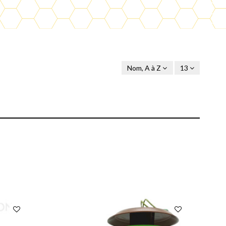
Nom, A à Z
13