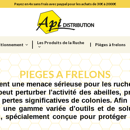
Payez en 4x sans frais avec paypal pour les achats de 30€ à 2000€
Les Produits de la Ruche
itionnement
Pièges à frelons
PIEGES A FRELONS
tent une menace sérieuse pour les ruche
eut perturber l'activité des abeilles, 
ertes significatives de colonies. Afin 
 une gamme variée d'outils et de sol
n, spécialement conçue pour protéger 