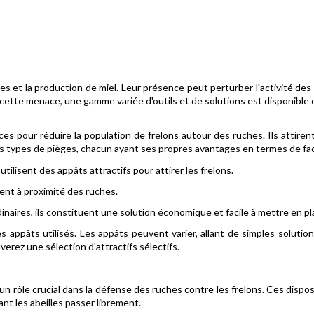
s et la production de miel. Leur présence peut perturber l'activité des
e cette menace, une gamme variée d'outils et de solutions est disponibl
es pour réduire la population de frelons autour des ruches. Ils attiren
s types de pièges, chacun ayant ses propres avantages en termes de facilit
utilisent des appâts attractifs pour attirer les frelons.
ôdent à proximité des ruches.
rdinaires, ils constituent une solution économique et facile à mettre en pl
es appâts utilisés. Les appâts peuvent varier, allant de simples solu
uverez une sélection d'attractifs sélectifs.
t un rôle crucial dans la défense des ruches contre les frelons. Ces dis
ant les abeilles passer librement.