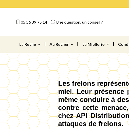
05 56 39 75 14
Une question, un conseil ?
La Ruche
Au Rucher
La Miellerie
Cond
Les frelons représen
miel. Leur présence p
même conduire à des p
contre cette menace,
chez API Distributio
attaques de frelons.