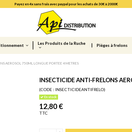
Payez en 4x sans frais avec paypal pour les achats de 30€ à 2000€
Les Produits de la Ruche
itionnement
Pièges à frelons
LONS AEROSOL 750ML LONGUE PORTEE 4 METRES
INSECTICIDE ANTI-FRELONS AE
(CODE :
INSECTICIDEANTIFRELO)
En stock
12,80 €
TTC