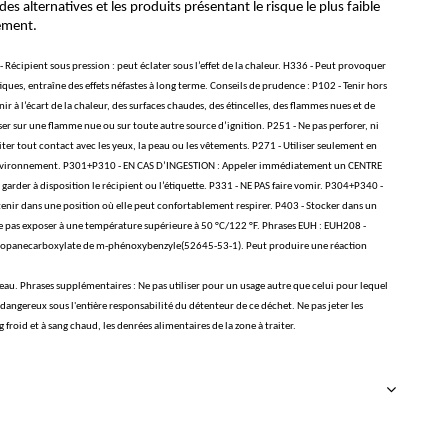
es alternatives et les produits présentant le risque le plus faible
nement.
cipient sous pression : peut éclater sous l’effet de la chaleur. H336 - Peut provoquer
ues, entraîne des effets néfastes à long terme. Conseils de prudence : P102 - Tenir hors
enir à l’écart de la chaleur, des surfaces chaudes, des étincelles, des flammes nues et de
er sur une flamme nue ou sur toute autre source d’ignition. P251 - Ne pas perforer, ni
iter tout contact avec les yeux, la peau ou les vêtements. P271 - Utiliser seulement en
ns l'environnement. P301+P310 - EN CAS D’INGESTION : Appeler immédiatement un CENTRE
rder à disposition le récipient ou l’étiquette. P331 - NE PAS faire vomir. P304+P340 -
tenir dans une position où elle peut confortablement respirer. P403 - Stocker dans un
e pas exposer à une température supérieure à 50 °C/122 °F. Phrases EUH : EUH208 -
opropanecarboxylate de m-phénoxybenzyle(52645-53-1). Peut produire une réaction
au. Phrases supplémentaires : Ne pas utiliser pour un usage autre que celui pour lequel
 dangereux sous l'entière responsabilité du détenteur de ce déchet. Ne pas jeter les
 froid et à sang chaud, les denrées alimentaires de la zone à traiter.