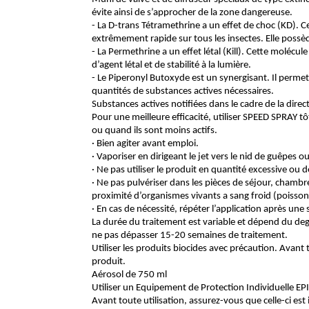
évite ainsi de s’approcher de la zone dangereuse.
- La D-trans Tétramethrine a un effet de choc (KD).
extrêmement rapide sur tous les insectes. Elle possèd
- La Permethrine a un effet létal (Kill). Cette molécul
d’agent létal et de stabilité à la lumière.
- Le Piperonyl Butoxyde est un synergisant. Il perme
quantités de substances actives nécessaires.
Substances actives notifiées dans le cadre de la dire
Pour une meilleure efficacité, utiliser SPEED SPRAY tôt 
ou quand ils sont moins actifs.
· Bien agiter avant emploi.
· Vaporiser en dirigeant le jet vers le nid de guêpes o
· Ne pas utiliser le produit en quantité excessive ou
· Ne pas pulvériser dans les pièces de séjour, chambr
proximité d’organismes vivants a sang froid (poissons,
· En cas de nécessité, répéter l’application après une
La durée du traitement est variable et dépend du degré
ne pas dépasser 15-20 semaines de traitement.
Utiliser les produits biocides avec précaution. Avant t
produit.
Aérosol de 750 ml
Utiliser un Equipement de Protection Individuelle EP
Avant toute utilisation, assurez-vous que celle-ci es