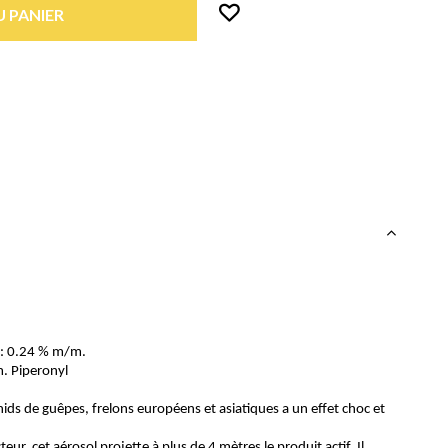
 PANIER
 : 0.24 % m/m.
. Piperonyl
nids de guêpes, frelons européens et asiatiques a un effet choc et
ur, cet aérosol projette à plus de 4 mètres le produit actif. Il