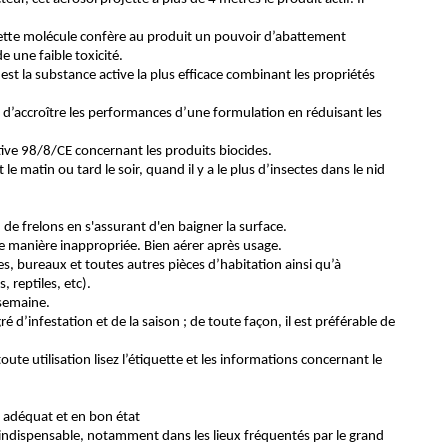
 Cette molécule confère au produit un pouvoir d’abattement
e une faible toxicité.
e est la substance active la plus efficace combinant les propriétés
t d’accroître les performances d’une formulation en réduisant les
ctive 98/8/CE concernant les produits biocides.
le matin ou tard le soir, quand il y a le plus d’insectes dans le nid
u de frelons en s'assurant d'en baigner la surface.
 de manière inappropriée. Bien aérer après usage.
es, bureaux et toutes autres pièces d’habitation ainsi qu’à
 reptiles, etc).
 semaine.
 d’infestation et de la saison ; de toute façon, il est préférable de
oute utilisation lisez l’étiquette et les informations concernant le
I adéquat et en bon état
t indispensable, notamment dans les lieux fréquentés par le grand