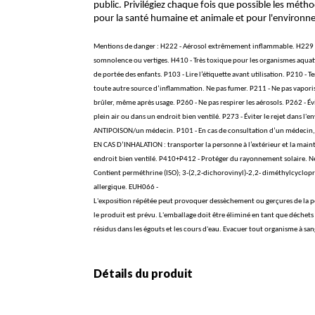
public. Privilégiez chaque fois que possible les méthod
pour la santé humaine et animale et pour l'environ
Mentions de danger : H222 - Aérosol extrêmement inflammable. H229 - Ré
somnolence ou vertiges. H410 - Très toxique pour les organismes aquatiq
de portée des enfants. P103 - Lire l’étiquette avant utilisation. P210 - T
toute autre source d’inflammation. Ne pas fumer. P211 - Ne pas vaporis
brûler, même après usage. P260 - Ne pas respirer les aérosols. P262 - Év
plein air ou dans un endroit bien ventilé. P273 - Éviter le rejet da
ANTIPOISON/un médecin. P101 - En cas de consultation d’un médecin, ga
EN CAS D’INHALATION : transporter la personne à l’extérieur et la main
endroit bien ventilé. P410+P412 - Protéger du rayonnement solaire. N
Contient perméthrine (ISO); 3-(2,2-dichorovinyl)-2,2- diméthylcycl
allergique. EUH066 -
L'exposition répétée peut provoquer dessèchement ou gerçures de la pe
le produit est prévu. L'emballage doit être éliminé en tant que déchets
résidus dans les égouts et les cours d'eau. Evacuer tout organisme à sang
Détails du produit