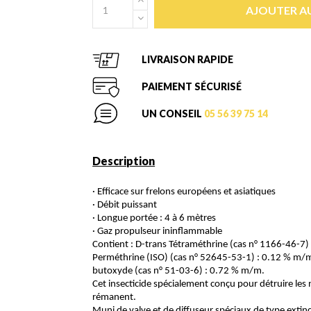
AJOUTER AU
LIVRAISON RAPIDE
PAIEMENT SÉCURISÉ
UN CONSEIL
05 56 39 75 14
Description
· Efficace sur frelons européens et asiatiques
· Débit puissant
· Longue portée : 4 à 6 mètres
· Gaz propulseur ininflammable
Contient : D-trans Tétraméthrine (cas n° 1166-46-7)
Perméthrine (ISO) (cas n° 52645-53-1) : 0.12 % m/m
butoxyde (cas n° 51-03-6) : 0.72 % m/m.
Cet insecticide spécialement conçu pour détruire les 
rémanent.
Muni de valve et de diffuseur spéciaux de type extincte