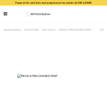
Payez en 4x sans frais avec paypal pour les achats de 30€ à 2000€
Api distribution
AU RUCHER
Anti-frelons
PIEGE A FRELONS RED TRAP