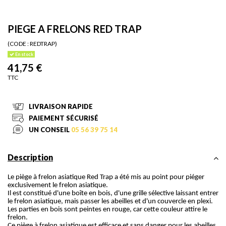
PIEGE A FRELONS RED TRAP
(CODE :
REDTRAP)
En stock
41,75 €
TTC
LIVRAISON RAPIDE
PAIEMENT SÉCURISÉ
UN CONSEIL
05 56 39 75 14
Description
Le piège à frelon asiatique Red Trap a été mis au point pour piéger
exclusivement le frelon asiatique.
Il est constitué d'une boîte en bois, d'une grille sélective laissant entrer
le frelon asiatique, mais passer les abeilles et d'un couvercle en plexi.
Les parties en bois sont peintes en rouge, car cette couleur attire le
frelon.
Ce piège à frelon asiatique est efficace et sans danger pour les abeilles