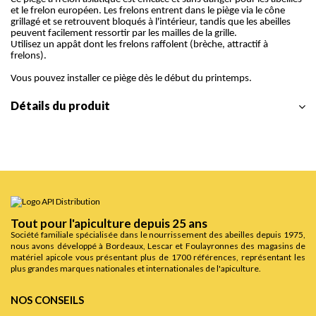
et le frelon européen. Les frelons entrent dans le piège via le cône
grillagé et se retrouvent bloqués à l'intérieur, tandis que les abeilles
peuvent facilement ressortir par les mailles de la grille.
Utilisez un appât dont les frelons raffolent (brèche, attractif à
frelons).
Vous pouvez installer ce piège dès le début du printemps.
Détails du produit
Tout pour l'apiculture depuis 25 ans
Société familiale spécialisée dans le nourrissement des abeilles depuis 1975,
nous avons développé à Bordeaux, Lescar et Foulayronnes des magasins de
matériel apicole vous présentant plus de 1700 références, représentant les
plus grandes marques nationales et internationales de l'apiculture.
NOS CONSEILS