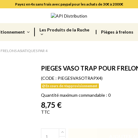
Payez en 4x sans frais avec paypal pour les achats de 30€ à 2000€
Les Produits de la Ruche
itionnement
Pièges à frelons
 FRELONS ASIATIQUES PAR 4
PIEGES VASO TRAP POUR FRELON
(CODE :
PIEGESVASOTRAPX4)
En cours de réapprovisionnement
Quantité maximum commandable : 0
8,75 €
TTC
AJOUTER AU