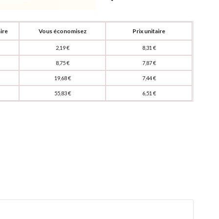
ire
Vous économisez
Prix unitaire
2,19 €
8,31 €
8,75 €
7,87 €
19,68 €
7,44 €
55,83 €
6,51 €