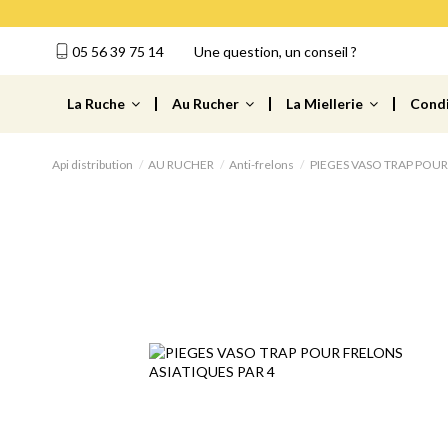
05 56 39 75 14
Une question, un conseil ?
La Ruche
Au Rucher
La Miellerie
Cond
Api distribution
AU RUCHER
Anti-frelons
PIEGES VASO TRAP POUR