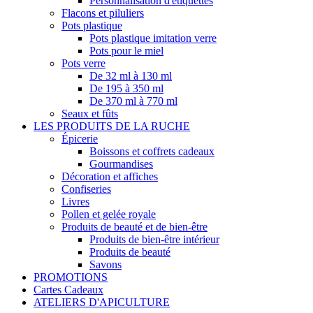
Personnalisation d'étiquettes
Flacons et piluliers
Pots plastique
Pots plastique imitation verre
Pots pour le miel
Pots verre
De 32 ml à 130 ml
De 195 à 350 ml
De 370 ml à 770 ml
Seaux et fûts
LES PRODUITS DE LA RUCHE
Épicerie
Boissons et coffrets cadeaux
Gourmandises
Décoration et affiches
Confiseries
Livres
Pollen et gelée royale
Produits de beauté et de bien-être
Produits de bien-être intérieur
Produits de beauté
Savons
PROMOTIONS
Cartes Cadeaux
ATELIERS D'APICULTURE