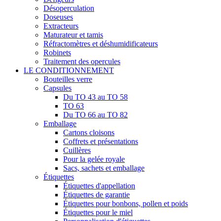
Désoperculation
Doseuses
Extracteurs
Maturateur et tamis
Réfractomètres et déshumidificateurs
Robinets
Traitement des opercules
LE CONDITIONNEMENT
Bouteilles verre
Capsules
Du TO 43 au TO 58
TO 63
Du TO 66 au TO 82
Emballage
Cartons cloisons
Coffrets et présentations
Cuillères
Pour la gelée royale
Sacs, sachets et emballage
Étiquettes
Étiquettes d'appellation
Étiquettes de garantie
Étiquettes pour bonbons, pollen et poids
Étiquettes pour le miel