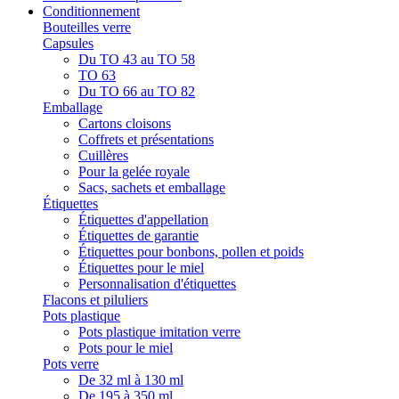
Conditionnement
Bouteilles verre
Capsules
Du TO 43 au TO 58
TO 63
Du TO 66 au TO 82
Emballage
Cartons cloisons
Coffrets et présentations
Cuillères
Pour la gelée royale
Sacs, sachets et emballage
Étiquettes
Étiquettes d'appellation
Étiquettes de garantie
Étiquettes pour bonbons, pollen et poids
Étiquettes pour le miel
Personnalisation d'étiquettes
Flacons et piluliers
Pots plastique
Pots plastique imitation verre
Pots pour le miel
Pots verre
De 32 ml à 130 ml
De 195 à 350 ml