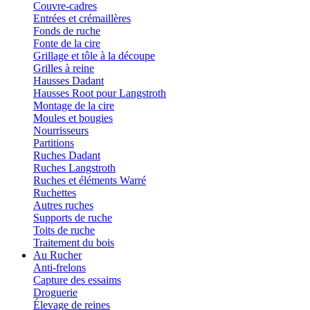
Couvre-cadres
Entrées et crémaillères
Fonds de ruche
Fonte de la cire
Grillage et tôle à la découpe
Grilles à reine
Hausses Dadant
Hausses Root pour Langstroth
Montage de la cire
Moules et bougies
Nourrisseurs
Partitions
Ruches Dadant
Ruches Langstroth
Ruches et éléments Warré
Ruchettes
Autres ruches
Supports de ruche
Toits de ruche
Traitement du bois
Au Rucher
Anti-frelons
Capture des essaims
Droguerie
Élevage de reines