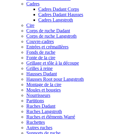
Cadres
Cadres Dadant Corps
Cadres Dadant Hausses
Cadres Langstroth
Cire
Corps de ruche Dadant
Corps de ruche Langstroth
Couvre-cadres
Entrées et crémaillères
Fonds de ruche
Fonte de la cire
Grillage et tôle à la découpe
Grilles à reine
Hausses Dadant
Hausses Root pour Langstroth
Montage de la cire
Moules et bougies
Nourrisseurs
Partitions
Ruches Dadant
Ruches Langstroth
Ruches et éléments Warré
Ruchettes
Autres ruches
Supports de ruche