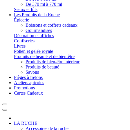
De 370 ml à 770 ml
Seaux et fûts
Les Produits de la Ruche
Épicerie
Boissons et coffrets cadeaux
Gourmandises
Décoration et affiches
Confiseries
Livres
Pollen et gelée royale
Produits de beauté et de bien-être
Produits de bien-être intérieur
Produits de beauté
Savons
Pièges à frelons
Ateliers apicoles
Promotions
Cartes Cadeaux
LA RUCHE
Accessoires de la ruche