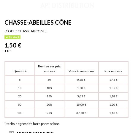
CHASSE-ABEILLES CÔNE
(CODE :
CHASSEABCONE)
En stock
1,50 €
TTC
Remise sur prix
Quantité
unitaire
Vous économisez
Prix unitaire
5
5%
0,38 €
1,43 €
10
10%
1,50 €
1,35 €
25
15%
5,63 €
1,28 €
50
20%
15,00 €
1,20 €
100
25%
37,50 €
1,13 €
* tarifs dégressifs hors promotions