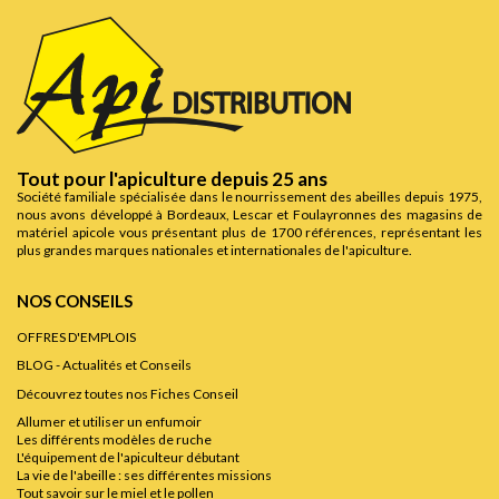
Tout pour l'apiculture depuis 25 ans
Société familiale spécialisée dans le nourrissement des abeilles depuis 1975,
nous avons développé à Bordeaux, Lescar et Foulayronnes des magasins de
matériel apicole vous présentant plus de 1700 références, représentant les
plus grandes marques nationales et internationales de l'apiculture.
NOS CONSEILS
OFFRES D'EMPLOIS
BLOG - Actualités et Conseils
Découvrez toutes nos Fiches Conseil
Allumer et utiliser un enfumoir
Les différents modèles de ruche
L'équipement de l'apiculteur débutant
La vie de l'abeille : ses différentes missions
Tout savoir sur le miel et le pollen