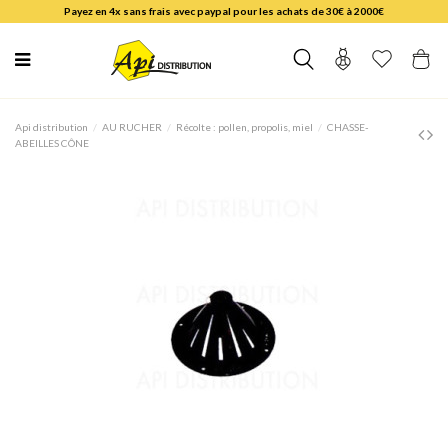
Payez en 4x sans frais avec paypal pour les achats de 30€ à 2000€
Api distribution
AU RUCHER
Récolte : pollen, propolis, miel
CHASSE-
ABEILLES CÔNE