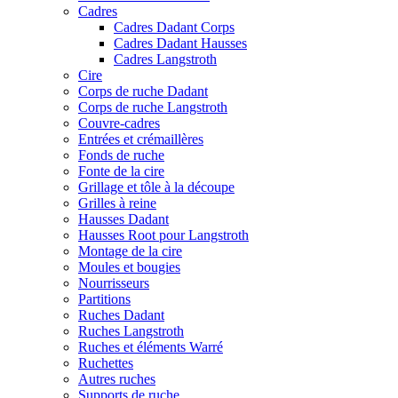
Cadres
Cadres Dadant Corps
Cadres Dadant Hausses
Cadres Langstroth
Cire
Corps de ruche Dadant
Corps de ruche Langstroth
Couvre-cadres
Entrées et crémaillères
Fonds de ruche
Fonte de la cire
Grillage et tôle à la découpe
Grilles à reine
Hausses Dadant
Hausses Root pour Langstroth
Montage de la cire
Moules et bougies
Nourrisseurs
Partitions
Ruches Dadant
Ruches Langstroth
Ruches et éléments Warré
Ruchettes
Autres ruches
Supports de ruche