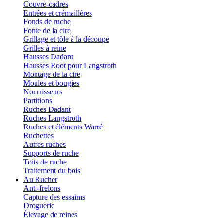
Couvre-cadres
Entrées et crémaillères
Fonds de ruche
Fonte de la cire
Grillage et tôle à la découpe
Grilles à reine
Hausses Dadant
Hausses Root pour Langstroth
Montage de la cire
Moules et bougies
Nourrisseurs
Partitions
Ruches Dadant
Ruches Langstroth
Ruches et éléments Warré
Ruchettes
Autres ruches
Supports de ruche
Toits de ruche
Traitement du bois
Au Rucher
Anti-frelons
Capture des essaims
Droguerie
Élevage de reines