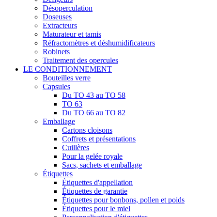
Désoperculation
Doseuses
Extracteurs
Maturateur et tamis
Réfractomètres et déshumidificateurs
Robinets
Traitement des opercules
LE CONDITIONNEMENT
Bouteilles verre
Capsules
Du TO 43 au TO 58
TO 63
Du TO 66 au TO 82
Emballage
Cartons cloisons
Coffrets et présentations
Cuillères
Pour la gelée royale
Sacs, sachets et emballage
Étiquettes
Étiquettes d'appellation
Étiquettes de garantie
Étiquettes pour bonbons, pollen et poids
Étiquettes pour le miel