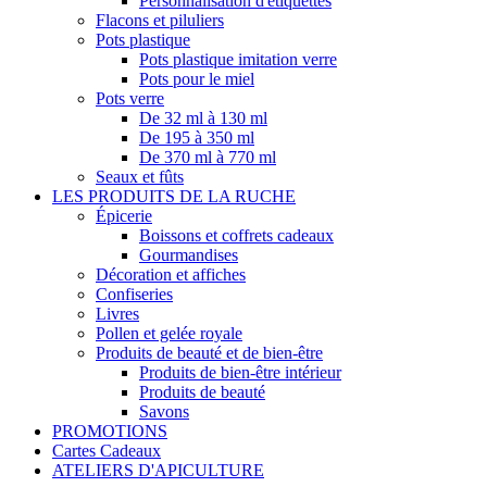
Personnalisation d'étiquettes
Flacons et piluliers
Pots plastique
Pots plastique imitation verre
Pots pour le miel
Pots verre
De 32 ml à 130 ml
De 195 à 350 ml
De 370 ml à 770 ml
Seaux et fûts
LES PRODUITS DE LA RUCHE
Épicerie
Boissons et coffrets cadeaux
Gourmandises
Décoration et affiches
Confiseries
Livres
Pollen et gelée royale
Produits de beauté et de bien-être
Produits de bien-être intérieur
Produits de beauté
Savons
PROMOTIONS
Cartes Cadeaux
ATELIERS D'APICULTURE