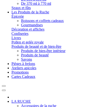
De 370 ml à 770 ml
Seaux et fûts
Les Produits de la Ruche
Épicerie
Boissons et coffrets cadeaux
Gourmandises
Décoration et affiches
Confiseries
Livres
Pollen et gelée royale
Produits de beauté et de bien-être
Produits de bien-être intérieur
Produits de beauté
Savons
Pièges à frelons
Ateliers apicoles
Promotions
Cartes Cadeaux
LA RUCHE
Accessoires de la ruche