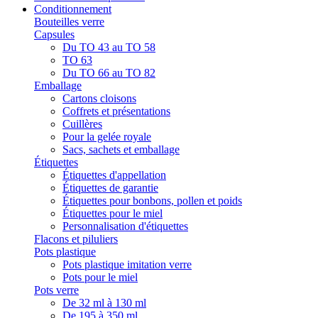
Conditionnement
Bouteilles verre
Capsules
Du TO 43 au TO 58
TO 63
Du TO 66 au TO 82
Emballage
Cartons cloisons
Coffrets et présentations
Cuillères
Pour la gelée royale
Sacs, sachets et emballage
Étiquettes
Étiquettes d'appellation
Étiquettes de garantie
Étiquettes pour bonbons, pollen et poids
Étiquettes pour le miel
Personnalisation d'étiquettes
Flacons et piluliers
Pots plastique
Pots plastique imitation verre
Pots pour le miel
Pots verre
De 32 ml à 130 ml
De 195 à 350 ml