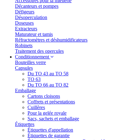
Accessoires pour la miellerie
Décanteurs et pompes
Défigeurs
Désoperculation
Doseuses
Extracteurs
Maturateur et tamis
Réfractomètres et déshumidificateurs
Robinets
Traitement des opercules
Conditionnement
Bouteilles verre
Capsules
Du TO 43 au TO 58
TO 63
Du TO 66 au TO 82
Emballage
Cartons cloisons
Coffrets et présentations
Cuillères
Pour la gelée royale
Sacs, sachets et emballage
Étiquettes
Étiquettes d'appellation
Étiquettes de garantie