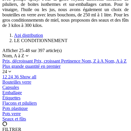
piluliers, de boites isothermes et sur-emballages carton. Pour le
vinaigre, l'huile ou les jus, nous avons également un choix de
bouteilles en verre avec leurs bouchons, de 250 ml à 1 litre. Pour les
gros conditionnements de miel, nous proposons des seaux et des fûts
de 3 kilos à 300 kilos.
Api distribution
LE CONDITIONNEMENT
Afficher 25-48 sur 397 article(s)
Nom, A à Z
Prix, décroissant
Prix, croissant
Pertinence
Nom, Z à A
Nom, A à Z
Plus grande quantité en premier
24
12
24
36
Show all
Bouteilles verre
Capsules
Emballage
Étiquettes
Flacons et piluliers
Pots plastique
Pots verre
Seaux et fûts
FILTRER