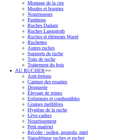
Montage de la cire
Moules et bougies
Nourrisseurs
Partitions
Ruches Dadant
Ruches Langstroth
Ruches et éléments Warré
Ruchettes
Autres ruches
Supports de ruche
Toits de ruche
Traitement du bois
AU RUCHER
Anti-frelons
Capture des essaims
Droguerie
Élevage de reines
Enfumoirs et combustibles
Graines mellifères
Hygiène de la ruche
Lève-cadres
Nourrissement
Petit matériel
Récolte : pollen, propolis, miel
Signalétique ruches et rucher