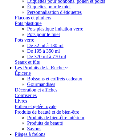
Étiquettes pour bonbons, pollen et poids
Étiquettes pour le miel
Personnalisation d'étiquettes
Flacons et piluliers
Pots plastique
Pots plastique imitation verre
Pots pour le miel
Pots verre
De 32 ml à 130 ml
De 195 à 350 ml
De 370 ml à 770 ml
Seaux et fûts
Les Produits de la Ruche
Épicerie
Boissons et coffrets cadeaux
Gourmandises
Décoration et affiches
Confiseries
Livres
Pollen et gelée royale
Produits de beauté et de bien-être
Produits de bien-être intérieur
Produits de beauté
Savons
Pièges à frelons