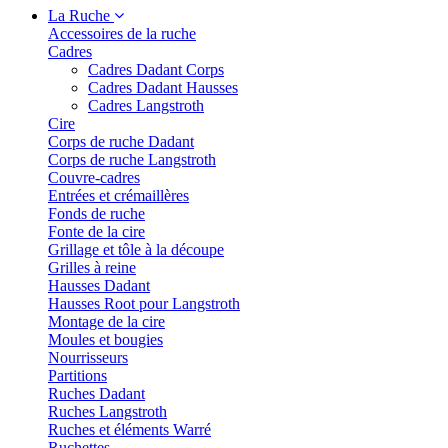
La Ruche
Accessoires de la ruche
Cadres
Cadres Dadant Corps
Cadres Dadant Hausses
Cadres Langstroth
Cire
Corps de ruche Dadant
Corps de ruche Langstroth
Couvre-cadres
Entrées et crémaillères
Fonds de ruche
Fonte de la cire
Grillage et tôle à la découpe
Grilles à reine
Hausses Dadant
Hausses Root pour Langstroth
Montage de la cire
Moules et bougies
Nourrisseurs
Partitions
Ruches Dadant
Ruches Langstroth
Ruches et éléments Warré
Ruchettes