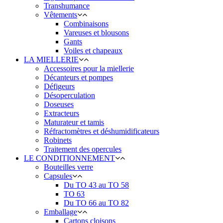
Transhumance
Vêtements
Combinaisons
Vareuses et blousons
Gants
Voiles et chapeaux
LA MIELLERIE
Accessoires pour la miellerie
Décanteurs et pompes
Défigeurs
Désoperculation
Doseuses
Extracteurs
Maturateur et tamis
Réfractomètres et déshumidificateurs
Robinets
Traitement des opercules
LE CONDITIONNEMENT
Bouteilles verre
Capsules
Du TO 43 au TO 58
TO 63
Du TO 66 au TO 82
Emballage
Cartons cloisons