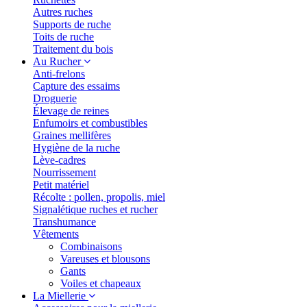
Autres ruches
Supports de ruche
Toits de ruche
Traitement du bois
Au Rucher
Anti-frelons
Capture des essaims
Droguerie
Élevage de reines
Enfumoirs et combustibles
Graines mellifères
Hygiène de la ruche
Lève-cadres
Nourrissement
Petit matériel
Récolte : pollen, propolis, miel
Signalétique ruches et rucher
Transhumance
Vêtements
Combinaisons
Vareuses et blousons
Gants
Voiles et chapeaux
La Miellerie