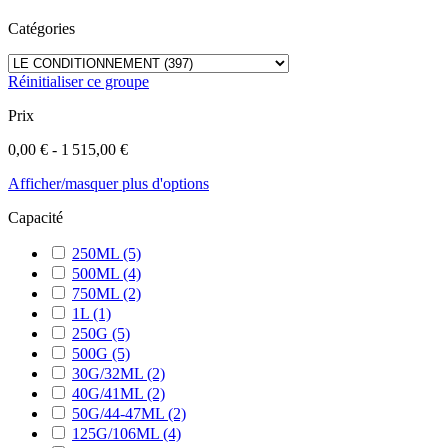
Catégories
Réinitialiser ce groupe
Prix
0,00 € - 1 515,00 €
Afficher/masquer plus d'options
Capacité
250ML
(5)
500ML
(4)
750ML
(2)
1L
(1)
250G
(5)
500G
(5)
30G/32ML
(2)
40G/41ML
(2)
50G/44-47ML
(2)
125G/106ML
(4)