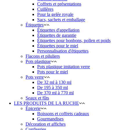
Coffrets et présentations
Cuillères
Pour la gelée royale
Sacs, sachets et emballage
Étiquettes
Étiquettes d'appellation
Étiquettes de garantie
Étiquettes pour bonbons, pollen et poids
Étiquettes pour le miel
Personnalisation d'étiquettes
Flacons et piluliers
Pots plastique
Pots plastique imitation verre
Pots pour le miel
Pots verre
De 32 ml à 130 ml
De 195 à 350 ml
De 370 ml à 770 ml
Seaux et fûts
LES PRODUITS DE LA RUCHE
Épicerie
Boissons et coffrets cadeaux
Gourmandises
Décoration et affiches
Confiseries