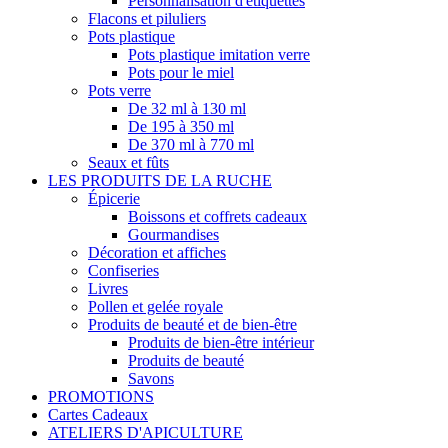
Personnalisation d'étiquettes
Flacons et piluliers
Pots plastique
Pots plastique imitation verre
Pots pour le miel
Pots verre
De 32 ml à 130 ml
De 195 à 350 ml
De 370 ml à 770 ml
Seaux et fûts
LES PRODUITS DE LA RUCHE
Épicerie
Boissons et coffrets cadeaux
Gourmandises
Décoration et affiches
Confiseries
Livres
Pollen et gelée royale
Produits de beauté et de bien-être
Produits de bien-être intérieur
Produits de beauté
Savons
PROMOTIONS
Cartes Cadeaux
ATELIERS D'APICULTURE