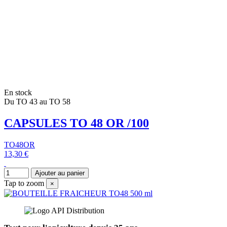
En stock
Du TO 43 au TO 58
CAPSULES TO 48 OR /100
TO48OR
13,30 €
Ajouter au panier
Tap to zoom
×