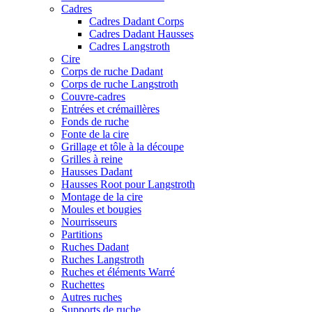
Cadres
Cadres Dadant Corps
Cadres Dadant Hausses
Cadres Langstroth
Cire
Corps de ruche Dadant
Corps de ruche Langstroth
Couvre-cadres
Entrées et crémaillères
Fonds de ruche
Fonte de la cire
Grillage et tôle à la découpe
Grilles à reine
Hausses Dadant
Hausses Root pour Langstroth
Montage de la cire
Moules et bougies
Nourrisseurs
Partitions
Ruches Dadant
Ruches Langstroth
Ruches et éléments Warré
Ruchettes
Autres ruches
Supports de ruche