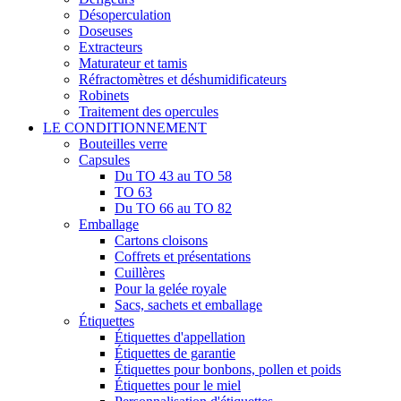
Désoperculation
Doseuses
Extracteurs
Maturateur et tamis
Réfractomètres et déshumidificateurs
Robinets
Traitement des opercules
LE CONDITIONNEMENT
Bouteilles verre
Capsules
Du TO 43 au TO 58
TO 63
Du TO 66 au TO 82
Emballage
Cartons cloisons
Coffrets et présentations
Cuillères
Pour la gelée royale
Sacs, sachets et emballage
Étiquettes
Étiquettes d'appellation
Étiquettes de garantie
Étiquettes pour bonbons, pollen et poids
Étiquettes pour le miel