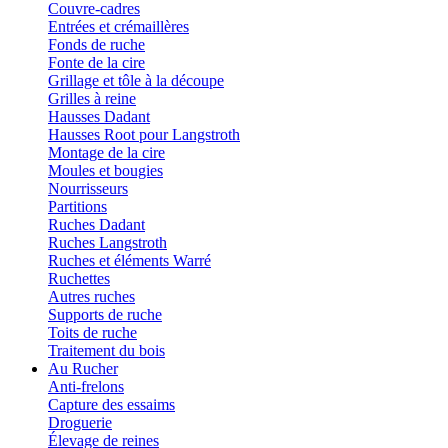
Couvre-cadres
Entrées et crémaillères
Fonds de ruche
Fonte de la cire
Grillage et tôle à la découpe
Grilles à reine
Hausses Dadant
Hausses Root pour Langstroth
Montage de la cire
Moules et bougies
Nourrisseurs
Partitions
Ruches Dadant
Ruches Langstroth
Ruches et éléments Warré
Ruchettes
Autres ruches
Supports de ruche
Toits de ruche
Traitement du bois
Au Rucher
Anti-frelons
Capture des essaims
Droguerie
Élevage de reines