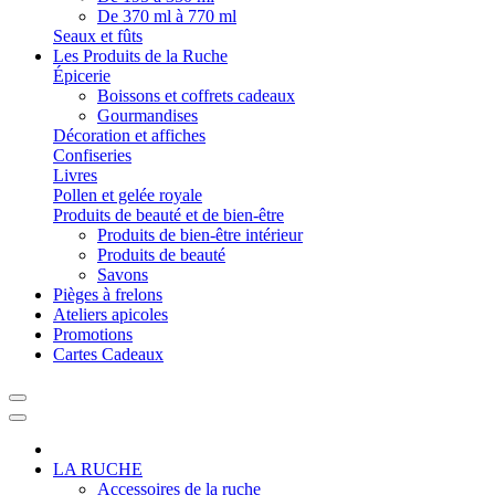
De 370 ml à 770 ml
Seaux et fûts
Les Produits de la Ruche
Épicerie
Boissons et coffrets cadeaux
Gourmandises
Décoration et affiches
Confiseries
Livres
Pollen et gelée royale
Produits de beauté et de bien-être
Produits de bien-être intérieur
Produits de beauté
Savons
Pièges à frelons
Ateliers apicoles
Promotions
Cartes Cadeaux
LA RUCHE
Accessoires de la ruche