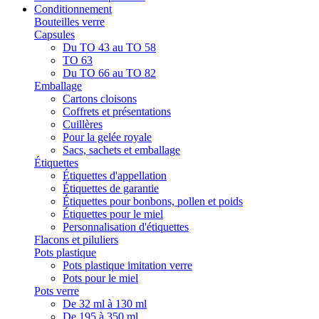
Conditionnement
Bouteilles verre
Capsules
Du TO 43 au TO 58
TO 63
Du TO 66 au TO 82
Emballage
Cartons cloisons
Coffrets et présentations
Cuillères
Pour la gelée royale
Sacs, sachets et emballage
Étiquettes
Étiquettes d'appellation
Étiquettes de garantie
Étiquettes pour bonbons, pollen et poids
Étiquettes pour le miel
Personnalisation d'étiquettes
Flacons et piluliers
Pots plastique
Pots plastique imitation verre
Pots pour le miel
Pots verre
De 32 ml à 130 ml
De 195 à 350 ml