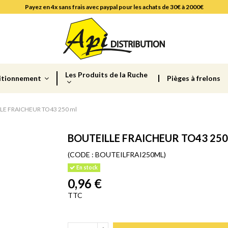
Payez en 4x sans frais avec paypal pour les achats de 30€ à 2000€
Les Produits de la Ruche
itionnement
Pièges à frelons
LE FRAICHEUR TO43 250 ml
BOUTEILLE FRAICHEUR TO43 250
(CODE :
BOUTEILFRAI250ML)
En stock
0,96 €
TTC