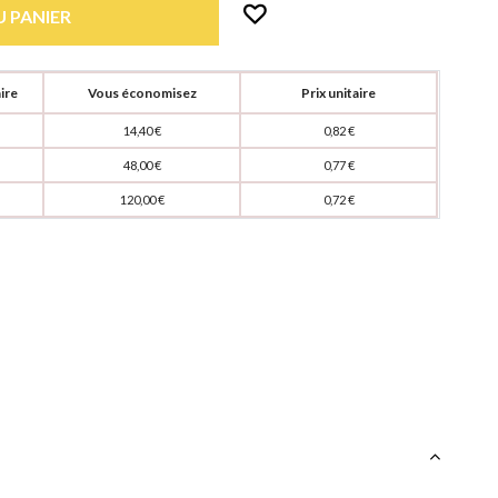
 PANIER
ire
Vous économisez
Prix unitaire
14,40 €
0,82 €
48,00 €
0,77 €
120,00 €
0,72 €