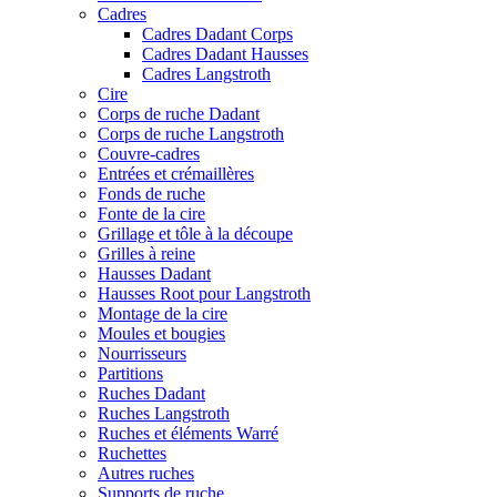
Cadres
Cadres Dadant Corps
Cadres Dadant Hausses
Cadres Langstroth
Cire
Corps de ruche Dadant
Corps de ruche Langstroth
Couvre-cadres
Entrées et crémaillères
Fonds de ruche
Fonte de la cire
Grillage et tôle à la découpe
Grilles à reine
Hausses Dadant
Hausses Root pour Langstroth
Montage de la cire
Moules et bougies
Nourrisseurs
Partitions
Ruches Dadant
Ruches Langstroth
Ruches et éléments Warré
Ruchettes
Autres ruches
Supports de ruche