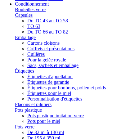
Conditionnement
Bouteilles verre
Capsules
Du TO 43 au TO 58
TO 63
Du TO 66 au TO 82
Emballage
Cartons cloisons
Coffrets et présentations
Cuillères
Pour la gelée royale
Sacs, sachets et emballage
Étiquettes
Étiquettes d'appellation
Étiquettes de garantie
Étiquettes pour bonbons, pollen et poids
Étiquettes pour le miel
Personnalisation d'étiquettes
Flacons et piluliers
Pots plastique
Pots plastique imitation verre
Pots pour le miel
Pots verre
De 32 ml à 130 ml
De 195 à 350 ml