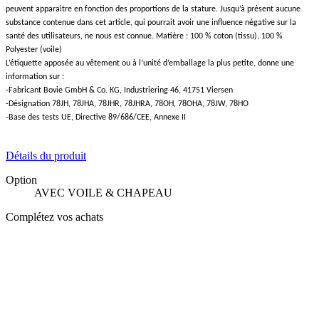
peuvent apparaitre en fonction des proportions de la stature. Jusqu’à présent aucune
substance contenue dans cet article, qui pourrait avoir une influence négative sur la
santé des utilisateurs, ne nous est connue. Matière : 100 % coton (tissu), 100 %
Polyester (voile)
L’étiquette apposée au vêtement ou à l’unité d’emballage la plus petite, donne une
information sur :
-Fabricant Bovie GmbH & Co. KG, Industriering 46, 41751 Viersen
-Désignation 78JH, 78JHA, 78JHR, 78JHRA, 78OH, 78OHA, 78JW, 78HO
-Base des tests UE, Directive 89/686/CEE, Annexe II
Détails du produit
Option
AVEC VOILE & CHAPEAU
Complétez vos achats