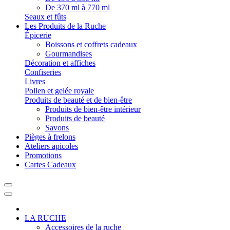
De 370 ml à 770 ml
Seaux et fûts
Les Produits de la Ruche
Épicerie
Boissons et coffrets cadeaux
Gourmandises
Décoration et affiches
Confiseries
Livres
Pollen et gelée royale
Produits de beauté et de bien-être
Produits de bien-être intérieur
Produits de beauté
Savons
Pièges à frelons
Ateliers apicoles
Promotions
Cartes Cadeaux
LA RUCHE
Accessoires de la ruche