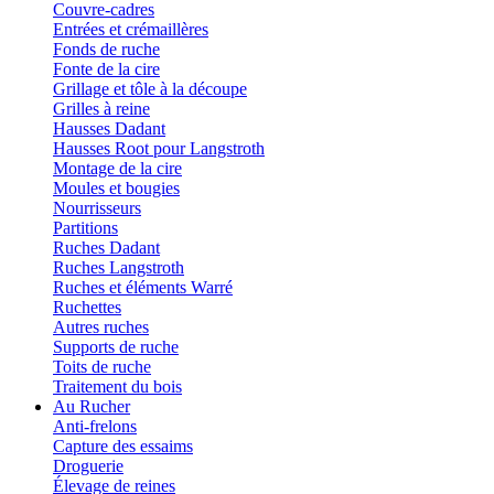
Couvre-cadres
Entrées et crémaillères
Fonds de ruche
Fonte de la cire
Grillage et tôle à la découpe
Grilles à reine
Hausses Dadant
Hausses Root pour Langstroth
Montage de la cire
Moules et bougies
Nourrisseurs
Partitions
Ruches Dadant
Ruches Langstroth
Ruches et éléments Warré
Ruchettes
Autres ruches
Supports de ruche
Toits de ruche
Traitement du bois
Au Rucher
Anti-frelons
Capture des essaims
Droguerie
Élevage de reines