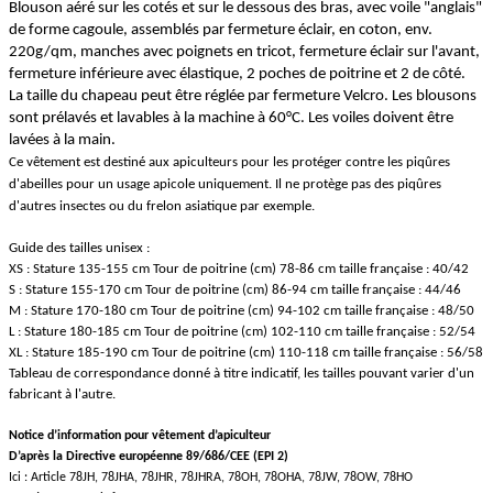
Blouson aéré sur les cotés et sur le dessous des bras, avec voile "anglais"
de forme cagoule, assemblés par fermeture éclair, en coton, env.
220g/qm, manches avec poignets en tricot, fermeture éclair sur l'avant,
fermeture inférieure avec élastique, 2 poches de poitrine et 2 de côté.
La taille du chapeau peut être réglée par fermeture Velcro. Les blousons
sont prélavés et lavables à la machine à 60°C. Les voiles doivent être
lavées à la main.
Ce vêtement est destiné aux apiculteurs pour les protéger contre les piqûres
d'abeilles pour un usage apicole uniquement. Il ne protège pas des piqûres
d'autres insectes ou du frelon asiatique par exemple.
Guide des tailles unisex :
XS : Stature 135-155 cm Tour de poitrine (cm) 78-86 cm taille française : 40/42
S : Stature 155-170 cm Tour de poitrine (cm) 86-94 cm taille française : 44/46
M : Stature 170-180 cm Tour de poitrine (cm) 94-102 cm taille française : 48/50
L : Stature 180-185 cm Tour de poitrine (cm) 102-110 cm taille française : 52/54
XL : Stature 185-190 cm Tour de poitrine (cm) 110-118 cm taille française : 56/58
Tableau de correspondance donné à titre indicatif, les tailles pouvant varier d'un
fabricant à l'autre.
Notice d’information pour vêtement d’apiculteur
D’après la Directive européenne 89/686/CEE (EPI 2)
Ici : Article 78JH, 78JHA, 78JHR, 78JHRA, 78OH, 78OHA, 78JW, 78OW, 78HO