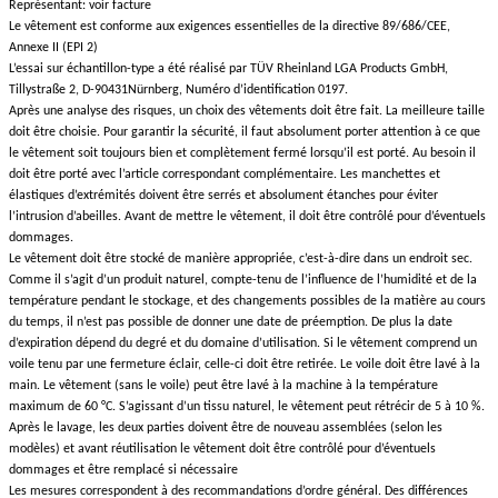
Représentant: voir facture
Le vêtement est conforme aux exigences essentielles de la directive 89/686/CEE,
Annexe II (EPI 2)
L’essai sur échantillon-type a été réalisé par TÜV Rheinland LGA Products GmbH,
Tillystraße 2, D-90431Nürnberg, Numéro d’identification 0197.
Après une analyse des risques, un choix des vêtements doit être fait. La meilleure taille
doit être choisie. Pour garantir la sécurité, il faut absolument porter attention à ce que
le vêtement soit toujours bien et complètement fermé lorsqu’il est porté. Au besoin il
doit être porté avec l’article correspondant complémentaire. Les manchettes et
élastiques d’extrémités doivent être serrés et absolument étanches pour éviter
l’intrusion d’abeilles. Avant de mettre le vêtement, il doit être contrôlé pour d’éventuels
dommages.
Le vêtement doit être stocké de manière appropriée, c’est-à-dire dans un endroit sec.
Comme il s’agit d’un produit naturel, compte-tenu de l’influence de l’humidité et de la
température pendant le stockage, et des changements possibles de la matière au cours
du temps, il n’est pas possible de donner une date de préemption. De plus la date
d’expiration dépend du degré et du domaine d’utilisation. Si le vêtement comprend un
voile tenu par une fermeture éclair, celle-ci doit être retirée. Le voile doit être lavé à la
main. Le vêtement (sans le voile) peut être lavé à la machine à la température
maximum de 60 °C. S’agissant d’un tissu naturel, le vêtement peut rétrécir de 5 à 10 %.
Après le lavage, les deux parties doivent être de nouveau assemblées (selon les
modèles) et avant réutilisation le vêtement doit être contrôlé pour d’éventuels
dommages et être remplacé si nécessaire
Les mesures correspondent à des recommandations d’ordre général. Des différences