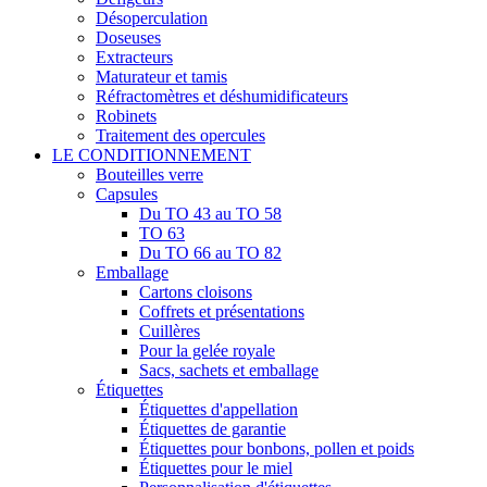
Désoperculation
Doseuses
Extracteurs
Maturateur et tamis
Réfractomètres et déshumidificateurs
Robinets
Traitement des opercules
LE CONDITIONNEMENT
Bouteilles verre
Capsules
Du TO 43 au TO 58
TO 63
Du TO 66 au TO 82
Emballage
Cartons cloisons
Coffrets et présentations
Cuillères
Pour la gelée royale
Sacs, sachets et emballage
Étiquettes
Étiquettes d'appellation
Étiquettes de garantie
Étiquettes pour bonbons, pollen et poids
Étiquettes pour le miel