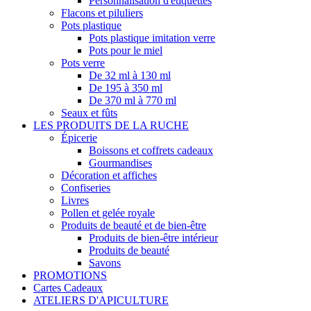
Personnalisation d'étiquettes
Flacons et piluliers
Pots plastique
Pots plastique imitation verre
Pots pour le miel
Pots verre
De 32 ml à 130 ml
De 195 à 350 ml
De 370 ml à 770 ml
Seaux et fûts
LES PRODUITS DE LA RUCHE
Épicerie
Boissons et coffrets cadeaux
Gourmandises
Décoration et affiches
Confiseries
Livres
Pollen et gelée royale
Produits de beauté et de bien-être
Produits de bien-être intérieur
Produits de beauté
Savons
PROMOTIONS
Cartes Cadeaux
ATELIERS D'APICULTURE