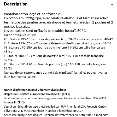
Description
Pantalon coton large et confortable .
En coton env. 220g/qm, avec ceinture élastique et fermeture éclair,
fermeture des jambes avec élastique et fermeture éclair, 2 poches et 2
poches latérales.
Les pantalons sont prélavés et lavables jusqu’à 60° C.
Guide des tailles unisex :
XS : Stature 135-155 cm Tour de poitrine (cm) 78-86 cm taille française : 40/42
S : Stature 155-170 cm Tour de poitrine (cm) 86-94 cm taille française : 44/46
M : Stature 170-180 cm Tour de poitrine (cm) 94-102 cm taille française :
48/50
L : Stature 180-185 cm Tour de poitrine (cm) 102-110 cm taille française :
52/54
XL : Stature 185-190 cm Tour de poitrine (cm) 110-118 cm taille française :
56/58
Tableau de correspondance donné à titre indicatif, les tailles pouvant varier
d'un fabricant à l'autre.
Notice d’information pour vêtement d’apiculteur
D’après la Directive européenne 89/686/CEE (EPI 2)
Le vêtement est conforme aux exigences essentielles de la directive 89/686/CEE,
Annexe II (EPI 2)
L’essai sur échantillon-type a été réalisé par TÜV Rheinland LGA Products GmbH,
Tillystraße 2, D-90431Nürnberg, Numéro d’identification 0197.
Après une analyse des risques, un choix des vêtements doit être fait. La meilleure