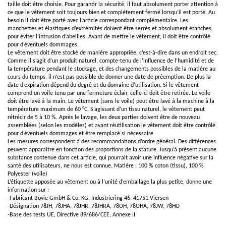
taille doit être choisie. Pour garantir la sécurité, il faut absolument porter attention à
ce que le vêtement soit toujours bien et complètement fermé lorsqu’il est porté. Au
besoin il doit être porté avec l’article correspondant complémentaire. Les
manchettes et élastiques d’extrémités doivent être serrés et absolument étanches
pour éviter l’intrusion d’abeilles. Avant de mettre le vêtement, il doit être contrôlé
pour d’éventuels dommages.
Le vêtement doit être stocké de manière appropriée, c’est-à-dire dans un endroit sec.
Comme il s’agit d’un produit naturel, compte-tenu de l’influence de l’humidité et de
la température pendant le stockage, et des changements possibles de la matière au
cours du temps, il n’est pas possible de donner une date de préemption. De plus la
date d’expiration dépend du degré et du domaine d’utilisation. Si le vêtement
comprend un voile tenu par une fermeture éclair, celle-ci doit être retirée. Le voile
doit être lavé à la main. Le vêtement (sans le voile) peut être lavé à la machine à la
température maximum de 60 °C. S’agissant d’un tissu naturel, le vêtement peut
rétrécir de 5 à 10 %. Après le lavage, les deux parties doivent être de nouveau
assemblées (selon les modèles) et avant réutilisation le vêtement doit être contrôlé
pour d’éventuels dommages et être remplacé si nécessaire
Les mesures correspondent à des recommandations d’ordre général. Des différences
peuvent apparaitre en fonction des proportions de la stature. Jusqu’à présent aucune
substance contenue dans cet article, qui pourrait avoir une influence négative sur la
santé des utilisateurs, ne nous est connue. Matière : 100 % coton (tissu), 100 %
Polyester (voile)
L’étiquette apposée au vêtement ou à l’unité d’emballage la plus petite, donne une
information sur :
-Fabricant Bovie GmbH & Co. KG, Industriering 46, 41751 Viersen
-Désignation 78JH, 78JHA, 78JHR, 78JHRA, 78OH, 78OHA, 78JW, 78HO
-Base des tests UE, Directive 89/686/CEE, Annexe II