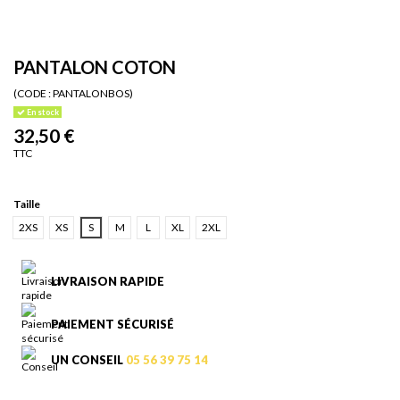
PANTALON COTON
(CODE :
PANTALONBOS)
En stock
32,50 €
TTC
Taille
2XS
XS
S
M
L
XL
2XL
LIVRAISON RAPIDE
PAIEMENT SÉCURISÉ
UN CONSEIL
05 56 39 75 14