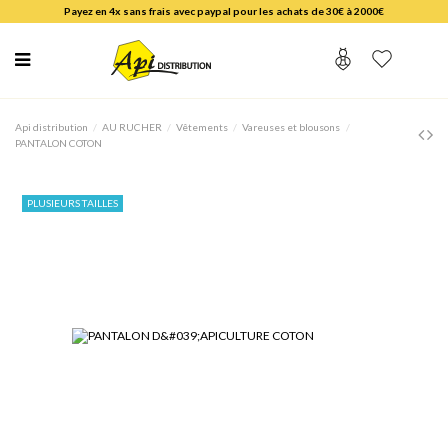
Payez en 4x sans frais avec paypal pour les achats de 30€ à 2000€
Api distribution
AU RUCHER
Vêtements
Vareuses et blousons
PANTALON COTON
PLUSIEURS TAILLES