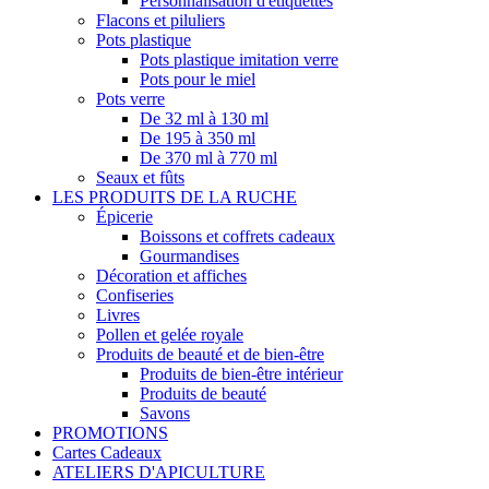
Personnalisation d'étiquettes
Flacons et piluliers
Pots plastique
Pots plastique imitation verre
Pots pour le miel
Pots verre
De 32 ml à 130 ml
De 195 à 350 ml
De 370 ml à 770 ml
Seaux et fûts
LES PRODUITS DE LA RUCHE
Épicerie
Boissons et coffrets cadeaux
Gourmandises
Décoration et affiches
Confiseries
Livres
Pollen et gelée royale
Produits de beauté et de bien-être
Produits de bien-être intérieur
Produits de beauté
Savons
PROMOTIONS
Cartes Cadeaux
ATELIERS D'APICULTURE