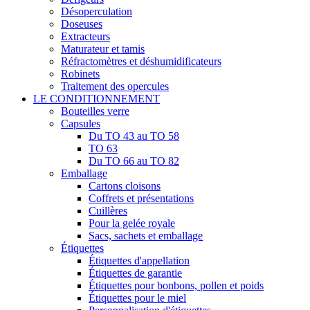
Désoperculation
Doseuses
Extracteurs
Maturateur et tamis
Réfractomètres et déshumidificateurs
Robinets
Traitement des opercules
LE CONDITIONNEMENT
Bouteilles verre
Capsules
Du TO 43 au TO 58
TO 63
Du TO 66 au TO 82
Emballage
Cartons cloisons
Coffrets et présentations
Cuillères
Pour la gelée royale
Sacs, sachets et emballage
Étiquettes
Étiquettes d'appellation
Étiquettes de garantie
Étiquettes pour bonbons, pollen et poids
Étiquettes pour le miel