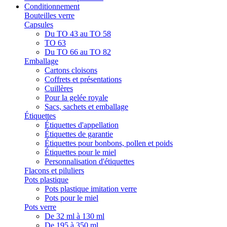
Conditionnement
Bouteilles verre
Capsules
Du TO 43 au TO 58
TO 63
Du TO 66 au TO 82
Emballage
Cartons cloisons
Coffrets et présentations
Cuillères
Pour la gelée royale
Sacs, sachets et emballage
Étiquettes
Étiquettes d'appellation
Étiquettes de garantie
Étiquettes pour bonbons, pollen et poids
Étiquettes pour le miel
Personnalisation d'étiquettes
Flacons et piluliers
Pots plastique
Pots plastique imitation verre
Pots pour le miel
Pots verre
De 32 ml à 130 ml
De 195 à 350 ml