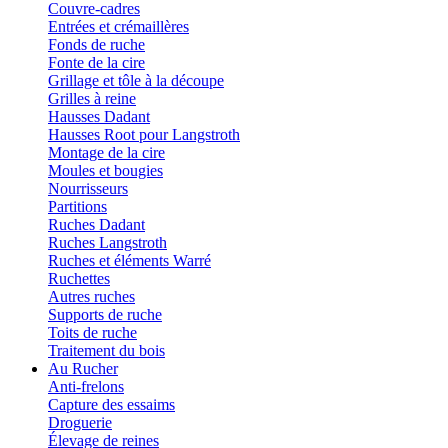
Couvre-cadres
Entrées et crémaillères
Fonds de ruche
Fonte de la cire
Grillage et tôle à la découpe
Grilles à reine
Hausses Dadant
Hausses Root pour Langstroth
Montage de la cire
Moules et bougies
Nourrisseurs
Partitions
Ruches Dadant
Ruches Langstroth
Ruches et éléments Warré
Ruchettes
Autres ruches
Supports de ruche
Toits de ruche
Traitement du bois
Au Rucher
Anti-frelons
Capture des essaims
Droguerie
Élevage de reines