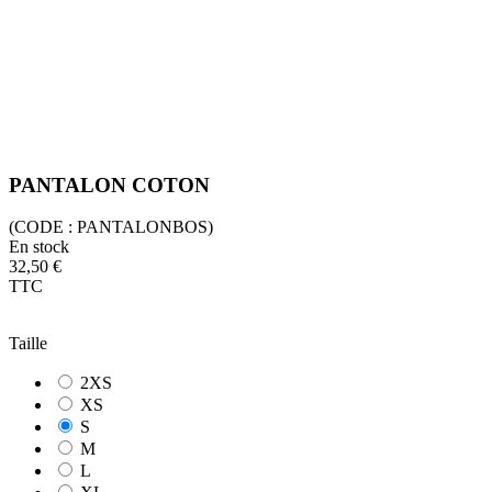
PANTALON COTON
(CODE :
PANTALONBOS)
En stock
32,50 €
TTC
Taille
2XS
XS
S
M
L