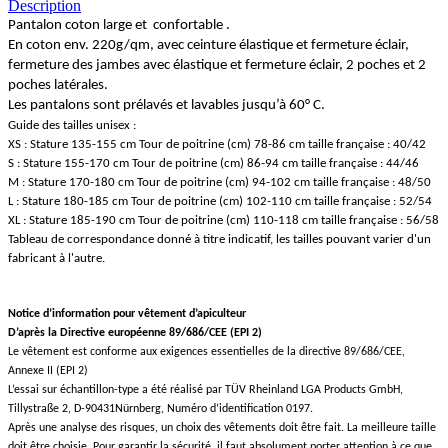
Description
Pantalon coton large et confortable .
En coton env. 220g/qm, avec ceinture élastique et fermeture éclair,
fermeture des jambes avec élastique et fermeture éclair, 2 poches et 2
poches latérales.
Les pantalons sont prélavés et lavables jusqu’à 60° C.
Guide des tailles unisex :
XS : Stature 135-155 cm Tour de poitrine (cm) 78-86 cm taille française : 40/42
S : Stature 155-170 cm Tour de poitrine (cm) 86-94 cm taille française : 44/46
M : Stature 170-180 cm Tour de poitrine (cm) 94-102 cm taille française : 48/50
L : Stature 180-185 cm Tour de poitrine (cm) 102-110 cm taille française : 52/54
XL : Stature 185-190 cm Tour de poitrine (cm) 110-118 cm taille française : 56/58
Tableau de correspondance donné à titre indicatif, les tailles pouvant varier d'un
fabricant à l'autre.
Notice d’information pour vêtement d’apiculteur
D’après la Directive européenne 89/686/CEE (EPI 2)
Le vêtement est conforme aux exigences essentielles de la directive 89/686/CEE,
Annexe II (EPI 2)
L’essai sur échantillon-type a été réalisé par TÜV Rheinland LGA Products GmbH,
Tillystraße 2, D-90431Nürnberg, Numéro d’identification 0197.
Après une analyse des risques, un choix des vêtements doit être fait. La meilleure taille
doit être choisie. Pour garantir la sécurité, il faut absolument porter attention à ce que