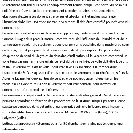
le vêtement soit toujours bien et complètement fermé lorsqu’il est porté. Au besoin il
doit être porté avec l’article correspondant complémentaire. Les manchettes et
élastiques d’extrémités doivent être serrés et absolument étanches pour éviter
l’intrusion d’abeilles. Avant de mettre le vêtement, il doit être contrôlé pour d’éventuels
dommages.
Le vêtement doit être stocké de manière appropriée, c’est-à-dire dans un endroit sec.
Comme il s’agit d’un produit naturel, compte-tenu de l’influence de l’humidité et de la
température pendant le stockage, et des changements possibles de la matière au cours
du temps, il n’est pas possible de donner une date de préemption. De plus la date
d’expiration dépend du degré et du domaine d’utilisation. Si le vêtement comprend un
voile tenu par une fermeture éclair, celle-ci doit être retirée. Le voile doit être lavé à la
main. Le vêtement (sans le voile) peut être lavé à la machine à la température
maximum de 60 °C. S’agissant d’un tissu naturel, le vêtement peut rétrécir de 5 à 10 %.
Après le lavage, les deux parties doivent être de nouveau assemblées (selon les
modèles) et avant réutilisation le vêtement doit être contrôlé pour d’éventuels
dommages et être remplacé si nécessaire
Les mesures correspondent à des recommandations d’ordre général. Des différences
peuvent apparaitre en fonction des proportions de la stature. Jusqu’à présent aucune
substance contenue dans cet article, qui pourrait avoir une influence négative sur la
santé des utilisateurs, ne nous est connue. Matière : 100 % coton (tissu), 100 %
Polyester (voile)
L’étiquette apposée au vêtement ou à l’unité d’emballage la plus petite, donne une
information sur :