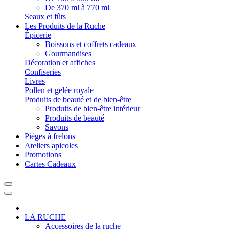
De 370 ml à 770 ml
Seaux et fûts
Les Produits de la Ruche
Épicerie
Boissons et coffrets cadeaux
Gourmandises
Décoration et affiches
Confiseries
Livres
Pollen et gelée royale
Produits de beauté et de bien-être
Produits de bien-être intérieur
Produits de beauté
Savons
Pièges à frelons
Ateliers apicoles
Promotions
Cartes Cadeaux
LA RUCHE
Accessoires de la ruche