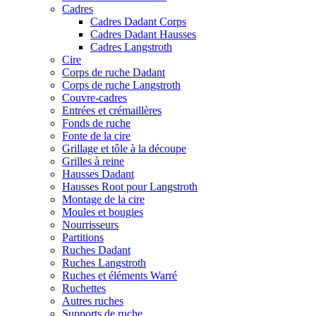
Cadres
Cadres Dadant Corps
Cadres Dadant Hausses
Cadres Langstroth
Cire
Corps de ruche Dadant
Corps de ruche Langstroth
Couvre-cadres
Entrées et crémaillères
Fonds de ruche
Fonte de la cire
Grillage et tôle à la découpe
Grilles à reine
Hausses Dadant
Hausses Root pour Langstroth
Montage de la cire
Moules et bougies
Nourrisseurs
Partitions
Ruches Dadant
Ruches Langstroth
Ruches et éléments Warré
Ruchettes
Autres ruches
Supports de ruche