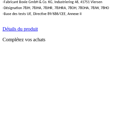
-Fabricant Bovie GmbH & Co. KG, Industriering 46, 41751 Viersen
-Désignation 78JH, 78JHA, 78JHR, 78JHRA, 78OH, 78OHA, 78JW, 78HO
-Base des tests UE, Directive 89/686/CEE, Annexe II
Détails du produit
Complétez vos achats