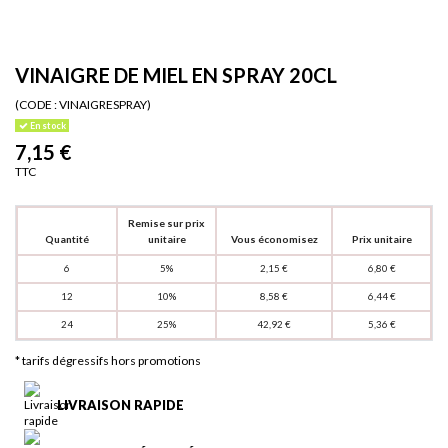
VINAIGRE DE MIEL EN SPRAY 20CL
(CODE :
VINAIGRESPRAY)
En stock
7,15 €
TTC
Remise sur prix
Quantité
unitaire
Vous économisez
Prix unitaire
6
5%
2,15 €
6,80 €
12
10%
8,58 €
6,44 €
24
25%
42,92 €
5,36 €
* tarifs dégressifs hors promotions
LIVRAISON RAPIDE