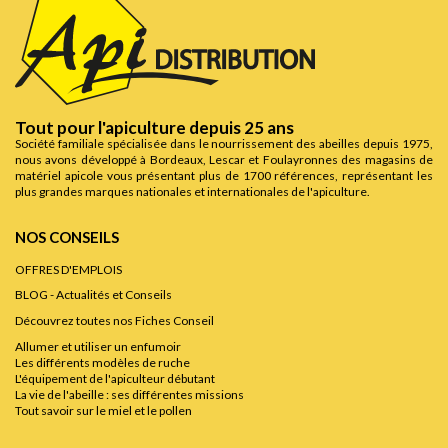
Tout pour l'apiculture depuis 25 ans
Société familiale spécialisée dans le nourrissement des abeilles depuis 1975,
nous avons développé à Bordeaux, Lescar et Foulayronnes des magasins de
matériel apicole vous présentant plus de 1700 références, représentant les
plus grandes marques nationales et internationales de l'apiculture.
NOS CONSEILS
OFFRES D'EMPLOIS
BLOG - Actualités et Conseils
Découvrez toutes nos Fiches Conseil
Allumer et utiliser un enfumoir
Les différents modèles de ruche
L'équipement de l'apiculteur débutant
La vie de l'abeille : ses différentes missions
Tout savoir sur le miel et le pollen