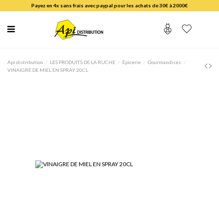
Payez en 4x sans frais avec paypal pour les achats de 30€ à 2000€
Api distribution
LES PRODUITS DE LA RUCHE
Épicerie
Gourmandises
VINAIGRE DE MIEL EN SPRAY 20CL