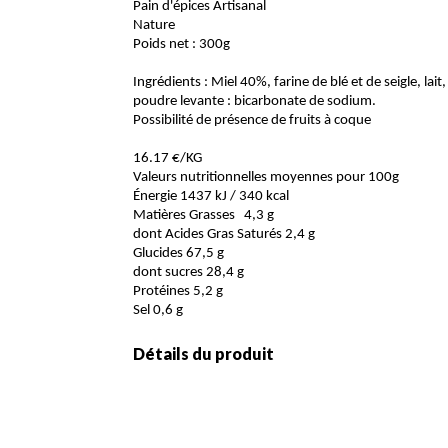
Pain d'épices Artisanal
Nature
Poids net : 300g
Ingrédients : Miel 40%, farine de blé et de seigle, lait
poudre levante : bicarbonate de sodium.
Possibilité de présence de fruits à coque
16.17 €/KG
Valeurs nutritionnelles moyennes pour 100g
Énergie 1437 kJ / 340 kcal
Matières Grasses 4,3 g
dont Acides Gras Saturés 2,4 g
Glucides 67,5 g
dont sucres 28,4 g
Protéines 5,2 g
Sel 0,6 g
Détails du produit