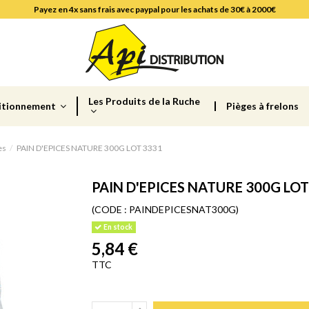
Payez en 4x sans frais avec paypal pour les achats de 30€ à 2000€
Les Produits de la Ruche
itionnement
Pièges à frelons
es
PAIN D'EPICES NATURE 300G LOT 3331
PAIN D'EPICES NATURE 300G LOT
(CODE :
PAINDEPICESNAT300G)
En stock
5,84 €
TTC