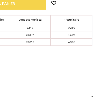
 PANIER
ire
Vous économisez
Prix unitaire
5,84 €
5,26 €
23,38 €
4,68 €
73,06 €
4,38 €