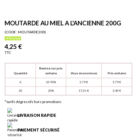
MOUTARDE AU MIEL A L'ANCIENNE 200G
(CODE :
MOUTARDE200)
En stock
4,25 €
TTC
Remise sur prix
Quantité
unitaire
Vous économisez
Prix unitaire
6
10.93%
2,79 €
3,79 €
20
20%
17,01 €
3,40 €
* tarifs dégressifs hors promotions
LIVRAISON RAPIDE
PAIEMENT SÉCURISÉ