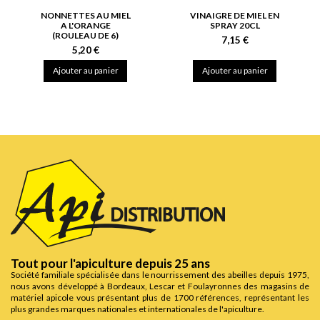
NONNETTES AU MIEL
VINAIGRE DE MIEL EN
A L'ORANGE
SPRAY 20CL
(ROULEAU DE 6)
7,15 €
5,20 €
Ajouter au panier
Ajouter au panier
Tout pour l'apiculture depuis 25 ans
Société familiale spécialisée dans le nourrissement des abeilles depuis 1975,
nous avons développé à Bordeaux, Lescar et Foulayronnes des magasins de
matériel apicole vous présentant plus de 1700 références, représentant les
plus grandes marques nationales et internationales de l'apiculture.