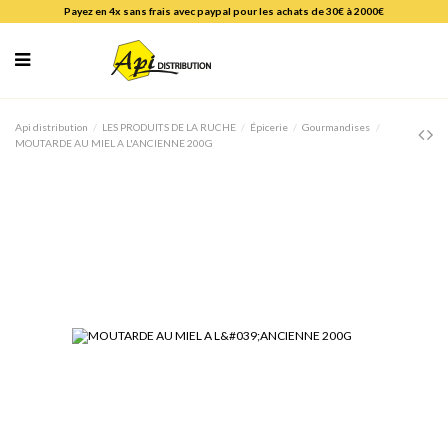
Payez en 4x sans frais avec paypal pour les achats de 30€ à 2000€
Api distribution
LES PRODUITS DE LA RUCHE
Épicerie
Gourmandises
MOUTARDE AU MIEL A L'ANCIENNE 200G