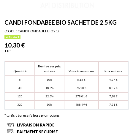
CANDI FONDABEE BIO SACHET DE 2.5KG
(CODE :
CANDIFONDABEEBIO25)
En stock
10,30 €
TTC
Remise sur prix
Quantité
unitaire
Vous économisez
Prix unitaire
5
10%
5,15 €
9,27 €
40
18.5%
76,20 €
8,39 €
120
22.5%
278,01 €
7,98 €
320
30%
988,49 €
7,21 €
* tarifs dégressifs hors promotions
LIVRAISON RAPIDE
PAIEMENT SÉCURISÉ