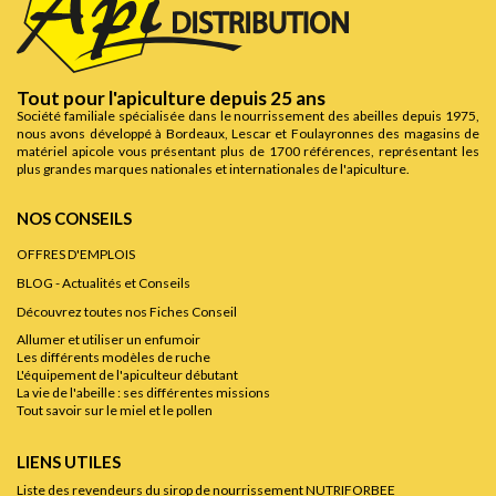
Tout pour l'apiculture depuis 25 ans
Société familiale spécialisée dans le nourrissement des abeilles depuis 1975,
nous avons développé à Bordeaux, Lescar et Foulayronnes des magasins de
matériel apicole vous présentant plus de 1700 références, représentant les
plus grandes marques nationales et internationales de l'apiculture.
NOS CONSEILS
OFFRES D'EMPLOIS
BLOG - Actualités et Conseils
Découvrez toutes nos Fiches Conseil
Allumer et utiliser un enfumoir
Les différents modèles de ruche
L'équipement de l'apiculteur débutant
La vie de l'abeille : ses différentes missions
Tout savoir sur le miel et le pollen
LIENS UTILES
Liste des revendeurs du sirop de nourrissement NUTRIFORBEE