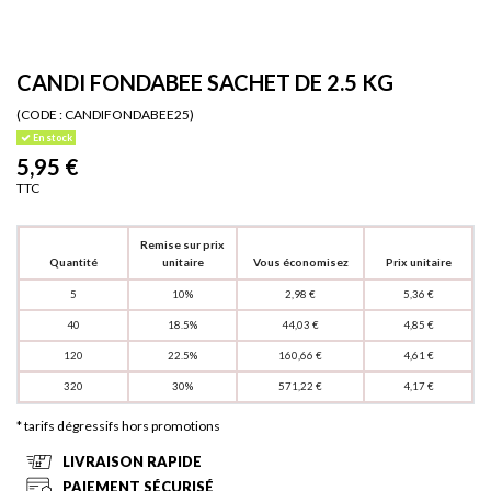
CANDI FONDABEE SACHET DE 2.5 KG
(CODE :
CANDIFONDABEE25)
En stock
5,95 €
TTC
Remise sur prix
Quantité
unitaire
Vous économisez
Prix unitaire
5
10%
2,98 €
5,36 €
40
18.5%
44,03 €
4,85 €
120
22.5%
160,66 €
4,61 €
320
30%
571,22 €
4,17 €
* tarifs dégressifs hors promotions
LIVRAISON RAPIDE
PAIEMENT SÉCURISÉ