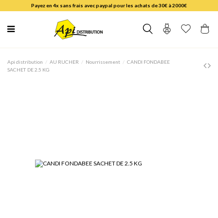
Payez en 4x sans frais avec paypal pour les achats de 30€ à 2000€
Api distribution
AU RUCHER
Nourrissement
CANDI FONDABEE
SACHET DE 2.5 KG