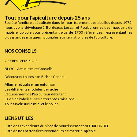
Tout pour l'apiculture depuis 25 ans
Société familiale spécialisée dans le nourrissement des abeilles depuis 1975,
nous avons développé à Bordeaux, Lescar et Foulayronnes des magasins de
matériel apicole vous présentant plus de 1700 références, représentant les
plus grandes marques nationales et internationales de l'apiculture.
NOS CONSEILS
OFFRES D'EMPLOIS
BLOG - Actualités et Conseils
Découvrez toutes nos Fiches Conseil
Allumer et utiliser un enfumoir
Les différents modèles de ruche
L'équipement de l'apiculteur débutant
La vie de l'abeille : ses différentes missions
Tout savoir sur le miel et le pollen
LIENS UTILES
Liste des revendeurs du sirop de nourrissement NUTRIFORBEE
Liste de nos partenaires revendeurs de matériel apicole