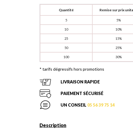
Quantité
Remise sur prix unita
5
5%
10
10%
25
15%
50
25%
100
30%
* tarifs dégressifs hors promotions
LIVRAISON RAPIDE
PAIEMENT SÉCURISÉ
UN CONSEIL
05 56 39 75 14
Description