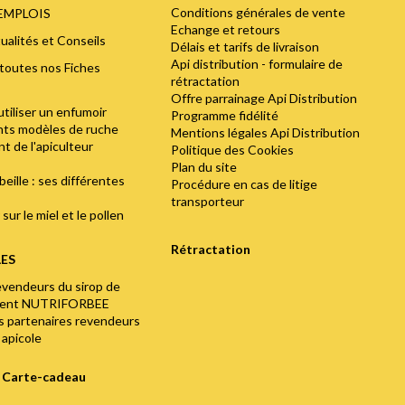
Conditions générales de vente
'EMPLOIS
Echange et retours
ualités et Conseils
Délais et tarifs de livraison
Api distribution - formulaire de
toutes nos Fiches
rétractation
Offre parrainage Api Distribution
utiliser un enfumoir
Programme fidélité
ents modèles de ruche
Mentions légales Api Distribution
t de l'apiculteur
Politique des Cookies
Plan du site
abeille : ses différentes
Procédure en cas de litige
transporteur
sur le miel et le pollen
Rétractation
LES
evendeurs du sirop de
ment NUTRIFORBEE
os partenaires revendeurs
 apicole
e Carte-cadeau