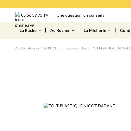
05 56 39 75 14
Une question, un conseil ?
La Ruche
Au Rucher
La Miellerie
Cond
Api distribution
LA RUCHE
Toits de ruche
TOIT PLASTIQUE NICOT