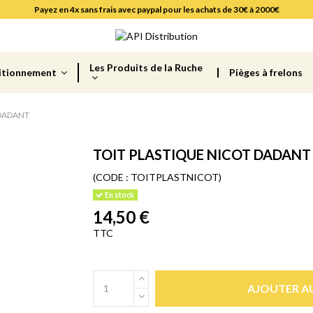
Payez en 4x sans frais avec paypal pour les achats de 30€ à 2000€
Les Produits de la Ruche
itionnement
Pièges à frelons
 DADANT
TOIT PLASTIQUE NICOT DADANT
(CODE :
TOITPLASTNICOT)
En stock
14,50 €
TTC
AJOUTER AU