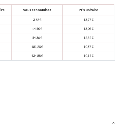
ire
Vous économisez
Prix unitaire
3,62 €
13,77 €
14,50 €
13,05 €
54,36 €
12,32 €
181,20 €
10,87 €
434,88 €
10,15 €