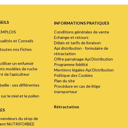
EILS
INFORMATIONS PRATIQUES
Conditions générales de vente
'EMPLOIS
Echange et retours
ualités et Conseils
Délais et tarifs de livraison
Api distribution - formulaire de
toutes nos Fiches
rétractation
Offre parrainage Api Distribution
utiliser un enfumoir
Programme fidélité
ents modèles de ruche
Mentions légales Api Distribution
t de l'apiculteur
Politique des Cookies
Plan du site
abeille : ses différentes
Procédure en cas de litige
transporteur
sur le miel et le pollen
Rétractation
LES
evendeurs du sirop de
ment NUTRIFORBEE