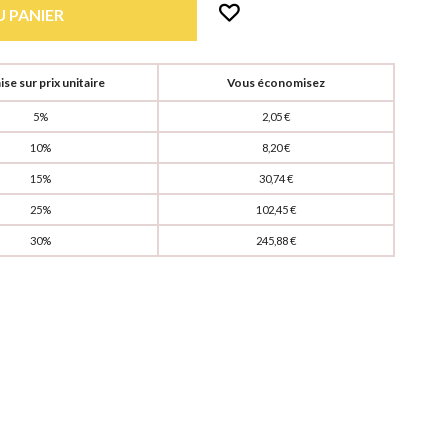
 PANIER
se sur prix unitaire
Vous économisez
5%
2,05 €
10%
8,20 €
15%
30,74 €
25%
102,45 €
30%
245,88 €