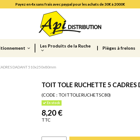
Payez en 4x sans frais avec paypal pour les achats de 30€ à 2000€
Les Produits de la Ruche
itionnement
Pièges à frelons
 CADRES DADANT 510x250x80mm
TOIT TOLE RUCHETTE 5 CADRE
(CODE :
TOITTOLERUCHET5C80)
En stock
8,20 €
TTC