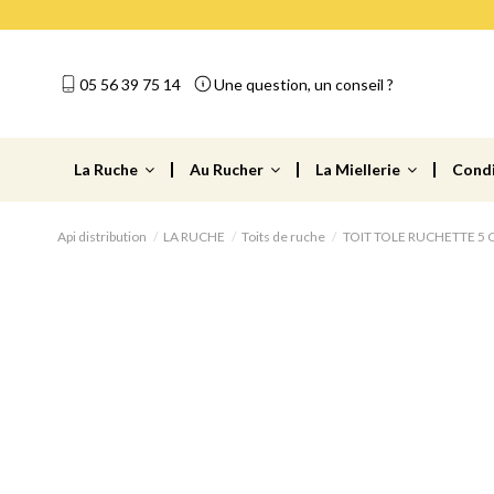
05 56 39 75 14
Une question, un conseil ?
La Ruche
Au Rucher
La Miellerie
Cond
Api distribution
LA RUCHE
Toits de ruche
TOIT TOLE RUCHETTE 5