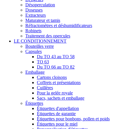
Désoperculation
Doseuses
Extracteurs
Maturateur et tamis
Réfractomètres et déshumidificateurs
Robinets
Traitement des opercules
LE CONDITIONNEMENT
Bouteilles verre
Capsules
Du TO 43 au TO 58
TO 63
Du TO 66 au TO 82
Emballage
Cartons cloisons
Coffrets et présentations
Cuillères
Pour la gelée royale
Sacs, sachets et emballage
Étiquettes
Étiquettes d'appellation
Étiquettes de garantie
Étiquettes pour bonbons, pollen et poids
Étiquettes pour le miel