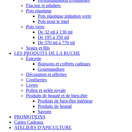
Personnalisation d'étiquettes
Flacons et piluliers
Pots plastique
Pots plastique imitation verre
Pots pour le miel
Pots verre
De 32 ml à 130 ml
De 195 à 350 ml
De 370 ml à 770 ml
Seaux et fûts
LES PRODUITS DE LA RUCHE
Épicerie
Boissons et coffrets cadeaux
Gourmandises
Décoration et affiches
Confiseries
Livres
Pollen et gelée royale
Produits de beauté et de bien-être
Produits de bien-être intérieur
Produits de beauté
Savons
PROMOTIONS
Cartes Cadeaux
ATELIERS D'APICULTURE