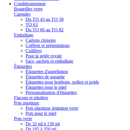
Conditionnement
Bouteilles verre
Capsules
Du TO 43 au TO 58
TO 63
Du TO 66 au TO 82
Emballage
Cartons cloisons
Coffrets et présentations
Cuillères
Pour la gelée royale
Sacs, sachets et emballage
Étiquettes
Étiquettes d'appellation
Étiquettes de garantie
Étiquettes pour bonbons, pollen et poids
Étiquettes pour le miel
Personnalisation d'étiquettes
Flacons et piluliers
Pots plastique
Pots plastique imitation verre
Pots pour le miel
Pots verre
De 32 ml à 130 ml
De 195 à 350 ml