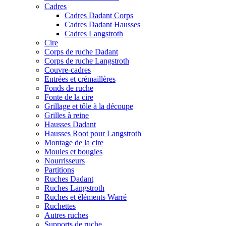
Cadres
Cadres Dadant Corps
Cadres Dadant Hausses
Cadres Langstroth
Cire
Corps de ruche Dadant
Corps de ruche Langstroth
Couvre-cadres
Entrées et crémaillères
Fonds de ruche
Fonte de la cire
Grillage et tôle à la découpe
Grilles à reine
Hausses Dadant
Hausses Root pour Langstroth
Montage de la cire
Moules et bougies
Nourrisseurs
Partitions
Ruches Dadant
Ruches Langstroth
Ruches et éléments Warré
Ruchettes
Autres ruches
Supports de ruche