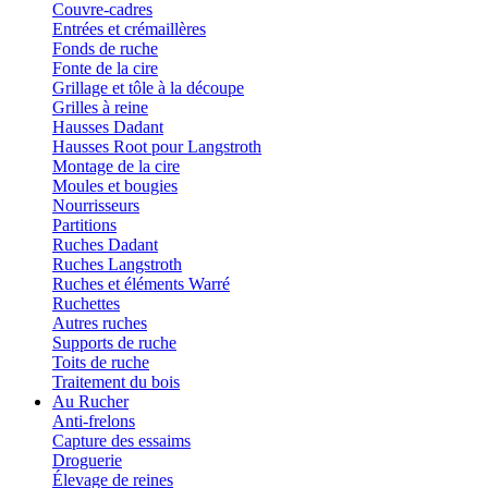
Couvre-cadres
Entrées et crémaillères
Fonds de ruche
Fonte de la cire
Grillage et tôle à la découpe
Grilles à reine
Hausses Dadant
Hausses Root pour Langstroth
Montage de la cire
Moules et bougies
Nourrisseurs
Partitions
Ruches Dadant
Ruches Langstroth
Ruches et éléments Warré
Ruchettes
Autres ruches
Supports de ruche
Toits de ruche
Traitement du bois
Au Rucher
Anti-frelons
Capture des essaims
Droguerie
Élevage de reines