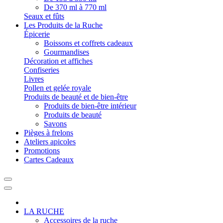
De 370 ml à 770 ml
Seaux et fûts
Les Produits de la Ruche
Épicerie
Boissons et coffrets cadeaux
Gourmandises
Décoration et affiches
Confiseries
Livres
Pollen et gelée royale
Produits de beauté et de bien-être
Produits de bien-être intérieur
Produits de beauté
Savons
Pièges à frelons
Ateliers apicoles
Promotions
Cartes Cadeaux
LA RUCHE
Accessoires de la ruche