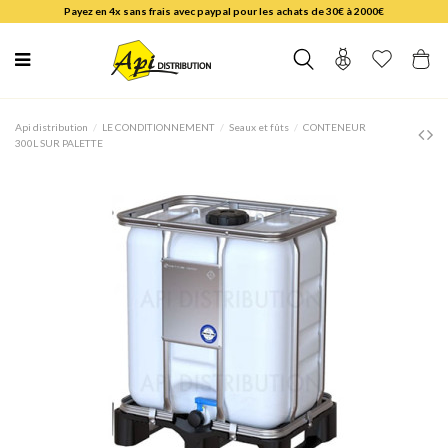
Payez en 4x sans frais avec paypal pour les achats de 30€ à 2000€
Api distribution
LE CONDITIONNEMENT
Seaux et fûts
CONTENEUR
300L SUR PALETTE