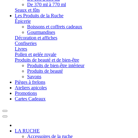
De 370 ml à 770 ml
Seaux et fûts
Les Produits de la Ruche
Épicerie
Boissons et coffrets cadeaux
Gourmandises
Décoration et affiches
Confiseries
Livres
Pollen et gelée royale
Produits de beauté et de bien-être
Produits de bien-être intérieur
Produits de beauté
Savons
Pièges à frelons
Ateliers apicoles
Promotions
Cartes Cadeaux
LA RUCHE
Accessoires de la ruche