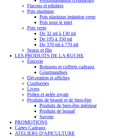
Personnalisation d'étiquettes
Flacons et piluliers
Pots plastique
Pots plastique imitation verre
Pots pour le miel
Pots verre
De 32 ml à 130 ml
De 195 à 350 ml
De 370 ml à 770 ml
Seaux et fûts
LES PRODUITS DE LA RUCHE
Épicerie
Boissons et coffrets cadeaux
Gourmandises
Décoration et affiches
Confiseries
Livres
Pollen et gelée royale
Produits de beauté et de bien-être
Produits de bien-être intérieur
Produits de beauté
Savons
PROMOTIONS
Cartes Cadeaux
ATELIERS D'APICULTURE