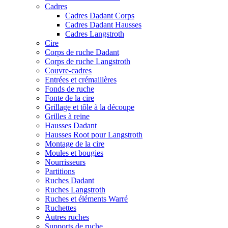
Cadres
Cadres Dadant Corps
Cadres Dadant Hausses
Cadres Langstroth
Cire
Corps de ruche Dadant
Corps de ruche Langstroth
Couvre-cadres
Entrées et crémaillères
Fonds de ruche
Fonte de la cire
Grillage et tôle à la découpe
Grilles à reine
Hausses Dadant
Hausses Root pour Langstroth
Montage de la cire
Moules et bougies
Nourrisseurs
Partitions
Ruches Dadant
Ruches Langstroth
Ruches et éléments Warré
Ruchettes
Autres ruches
Supports de ruche