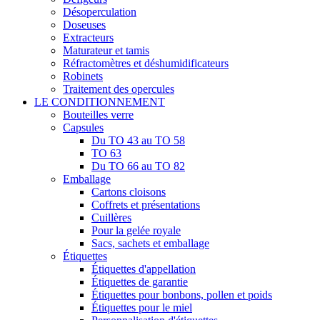
Désoperculation
Doseuses
Extracteurs
Maturateur et tamis
Réfractomètres et déshumidificateurs
Robinets
Traitement des opercules
LE CONDITIONNEMENT
Bouteilles verre
Capsules
Du TO 43 au TO 58
TO 63
Du TO 66 au TO 82
Emballage
Cartons cloisons
Coffrets et présentations
Cuillères
Pour la gelée royale
Sacs, sachets et emballage
Étiquettes
Étiquettes d'appellation
Étiquettes de garantie
Étiquettes pour bonbons, pollen et poids
Étiquettes pour le miel