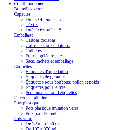
Conditionnement
Bouteilles verre
Capsules
Du TO 43 au TO 58
TO 63
Du TO 66 au TO 82
Emballage
Cartons cloisons
Coffrets et présentations
Cuillères
Pour la gelée royale
Sacs, sachets et emballage
Étiquettes
Étiquettes d'appellation
Étiquettes de garantie
Étiquettes pour bonbons, pollen et poids
Étiquettes pour le miel
Personnalisation d'étiquettes
Flacons et piluliers
Pots plastique
Pots plastique imitation verre
Pots pour le miel
Pots verre
De 32 ml à 130 ml
De 195 à 350 ml