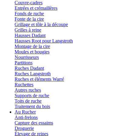
Couvre-cadres
Entrées et crémaillères
Fonds de ruche
Fonte de la cire
Grillage et tôle à la découpe
Grilles à reine
Hausses Dadant
Hausses Root pour Langstroth
Montage de la cire
Moules et bougies
Nourrisseurs
Partitions
Ruches Dadant
Ruches Langstroth
Ruches et éléments Warré
Ruchettes
Autres ruches
Supports de ruche
Toits de ruche
Traitement du bois
Au Rucher
Anti-frelons
Capture des essaims
Droguerie
Élevage de reines