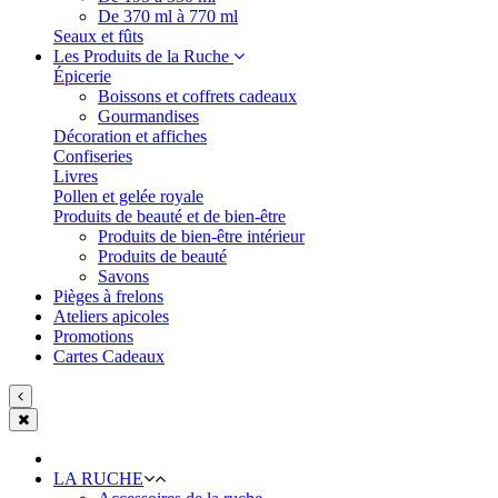
De 370 ml à 770 ml
Seaux et fûts
Les Produits de la Ruche
Épicerie
Boissons et coffrets cadeaux
Gourmandises
Décoration et affiches
Confiseries
Livres
Pollen et gelée royale
Produits de beauté et de bien-être
Produits de bien-être intérieur
Produits de beauté
Savons
Pièges à frelons
Ateliers apicoles
Promotions
Cartes Cadeaux
LA RUCHE