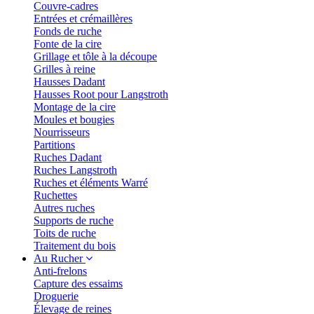
Couvre-cadres
Entrées et crémaillères
Fonds de ruche
Fonte de la cire
Grillage et tôle à la découpe
Grilles à reine
Hausses Dadant
Hausses Root pour Langstroth
Montage de la cire
Moules et bougies
Nourrisseurs
Partitions
Ruches Dadant
Ruches Langstroth
Ruches et éléments Warré
Ruchettes
Autres ruches
Supports de ruche
Toits de ruche
Traitement du bois
Au Rucher
Anti-frelons
Capture des essaims
Droguerie
Élevage de reines