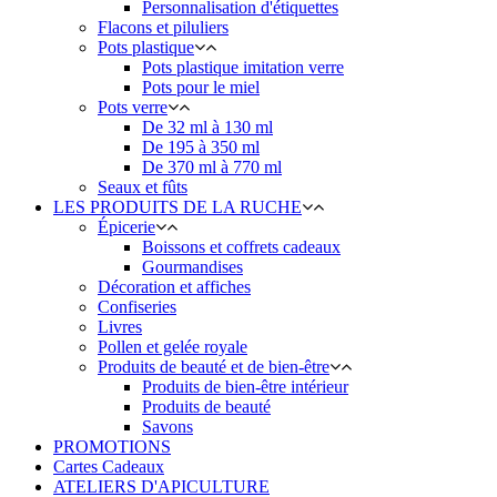
Personnalisation d'étiquettes
Flacons et piluliers
Pots plastique
Pots plastique imitation verre
Pots pour le miel
Pots verre
De 32 ml à 130 ml
De 195 à 350 ml
De 370 ml à 770 ml
Seaux et fûts
LES PRODUITS DE LA RUCHE
Épicerie
Boissons et coffrets cadeaux
Gourmandises
Décoration et affiches
Confiseries
Livres
Pollen et gelée royale
Produits de beauté et de bien-être
Produits de bien-être intérieur
Produits de beauté
Savons
PROMOTIONS
Cartes Cadeaux
ATELIERS D'APICULTURE