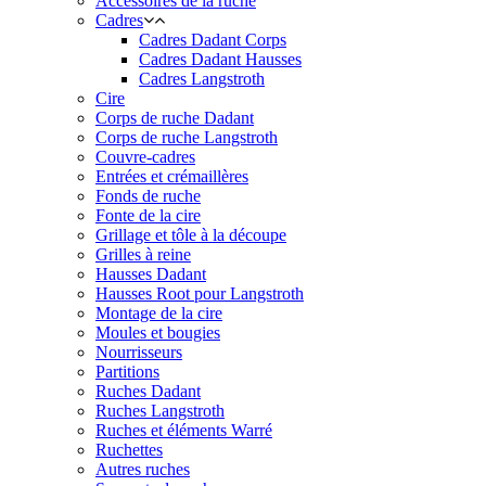
Accessoires de la ruche
Cadres
Cadres Dadant Corps
Cadres Dadant Hausses
Cadres Langstroth
Cire
Corps de ruche Dadant
Corps de ruche Langstroth
Couvre-cadres
Entrées et crémaillères
Fonds de ruche
Fonte de la cire
Grillage et tôle à la découpe
Grilles à reine
Hausses Dadant
Hausses Root pour Langstroth
Montage de la cire
Moules et bougies
Nourrisseurs
Partitions
Ruches Dadant
Ruches Langstroth
Ruches et éléments Warré
Ruchettes
Autres ruches