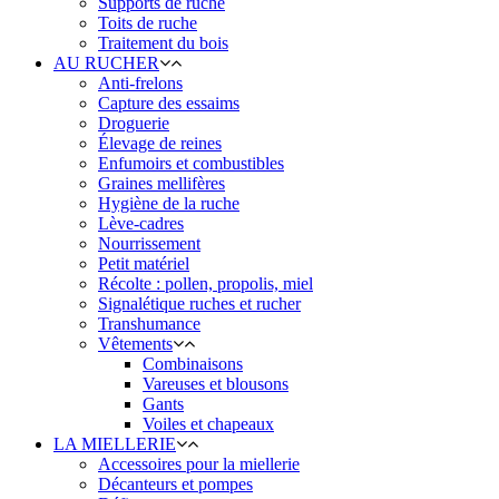
Supports de ruche
Toits de ruche
Traitement du bois
AU RUCHER
Anti-frelons
Capture des essaims
Droguerie
Élevage de reines
Enfumoirs et combustibles
Graines mellifères
Hygiène de la ruche
Lève-cadres
Nourrissement
Petit matériel
Récolte : pollen, propolis, miel
Signalétique ruches et rucher
Transhumance
Vêtements
Combinaisons
Vareuses et blousons
Gants
Voiles et chapeaux
LA MIELLERIE
Accessoires pour la miellerie
Décanteurs et pompes