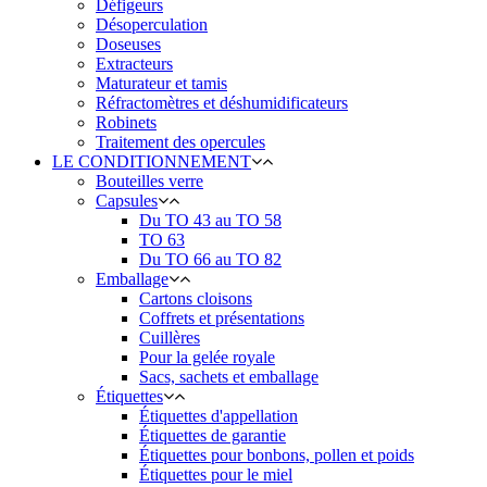
Défigeurs
Désoperculation
Doseuses
Extracteurs
Maturateur et tamis
Réfractomètres et déshumidificateurs
Robinets
Traitement des opercules
LE CONDITIONNEMENT
Bouteilles verre
Capsules
Du TO 43 au TO 58
TO 63
Du TO 66 au TO 82
Emballage
Cartons cloisons
Coffrets et présentations
Cuillères
Pour la gelée royale
Sacs, sachets et emballage
Étiquettes
Étiquettes d'appellation
Étiquettes de garantie
Étiquettes pour bonbons, pollen et poids
Étiquettes pour le miel