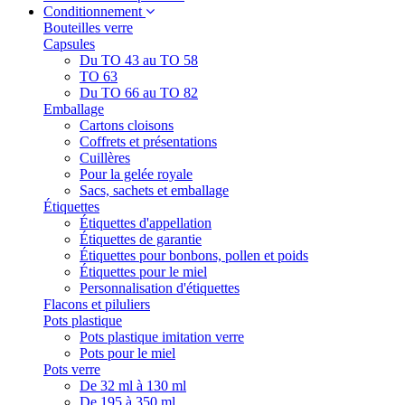
Conditionnement
Bouteilles verre
Capsules
Du TO 43 au TO 58
TO 63
Du TO 66 au TO 82
Emballage
Cartons cloisons
Coffrets et présentations
Cuillères
Pour la gelée royale
Sacs, sachets et emballage
Étiquettes
Étiquettes d'appellation
Étiquettes de garantie
Étiquettes pour bonbons, pollen et poids
Étiquettes pour le miel
Personnalisation d'étiquettes
Flacons et piluliers
Pots plastique
Pots plastique imitation verre
Pots pour le miel
Pots verre
De 32 ml à 130 ml
De 195 à 350 ml