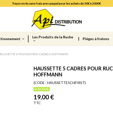
Payez en 4x sans frais avec paypal pour les achats de 30€ à 2000€
Les Produits de la Ruche
itionnement
Pièges à frelons
 RUCHETTE 6 TENONS FIRST CADRES HOFFMANN
HAUSSETTE 5 CADRES POUR RUC
HOFFMANN
(CODE :
HAUSSETTE5CHFIRST)
En stock
19,00 €
TTC