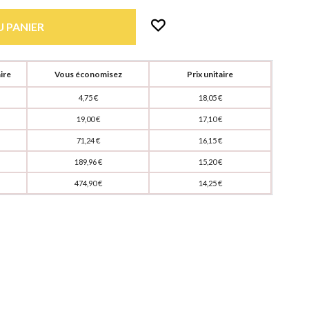
 PANIER
ire
Vous économisez
Prix unitaire
4,75 €
18,05 €
19,00 €
17,10 €
71,24 €
16,15 €
189,96 €
15,20 €
474,90 €
14,25 €