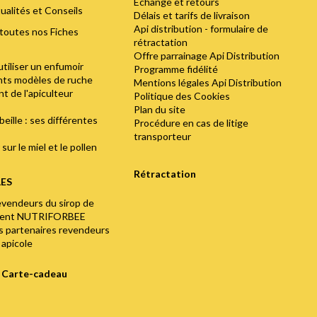
Echange et retours
ualités et Conseils
Délais et tarifs de livraison
Api distribution - formulaire de
toutes nos Fiches
rétractation
Offre parrainage Api Distribution
utiliser un enfumoir
Programme fidélité
ents modèles de ruche
Mentions légales Api Distribution
t de l'apiculteur
Politique des Cookies
Plan du site
abeille : ses différentes
Procédure en cas de litige
transporteur
sur le miel et le pollen
Rétractation
LES
evendeurs du sirop de
ment NUTRIFORBEE
os partenaires revendeurs
 apicole
e Carte-cadeau