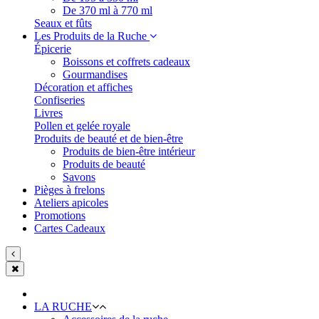
De 370 ml à 770 ml
Seaux et fûts
Les Produits de la Ruche
Épicerie
Boissons et coffrets cadeaux
Gourmandises
Décoration et affiches
Confiseries
Livres
Pollen et gelée royale
Produits de beauté et de bien-être
Produits de bien-être intérieur
Produits de beauté
Savons
Pièges à frelons
Ateliers apicoles
Promotions
Cartes Cadeaux
LA RUCHE