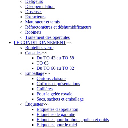
Défigeurs
Désoperculation
Doseuses
Extracteurs
Maturateur et tamis
Réfractomètres et déshumidificateurs
Robinets
Traitement des opercules
LE CONDITIONNEMENT
Bouteilles verre
Capsules
Du TO 43 au TO 58
TO 63
Du TO 66 au TO 82
Emballage
Cartons cloisons
Coffrets et présentations
Cuillères
Pour la gelée royale
Sacs, sachets et emballage
Étiquettes
Étiquettes d'appellation
Étiquettes de garantie
Étiquettes pour bonbons, pollen et poids
Étiquettes pour le miel