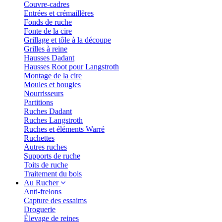
Couvre-cadres
Entrées et crémaillères
Fonds de ruche
Fonte de la cire
Grillage et tôle à la découpe
Grilles à reine
Hausses Dadant
Hausses Root pour Langstroth
Montage de la cire
Moules et bougies
Nourrisseurs
Partitions
Ruches Dadant
Ruches Langstroth
Ruches et éléments Warré
Ruchettes
Autres ruches
Supports de ruche
Toits de ruche
Traitement du bois
Au Rucher
Anti-frelons
Capture des essaims
Droguerie
Élevage de reines