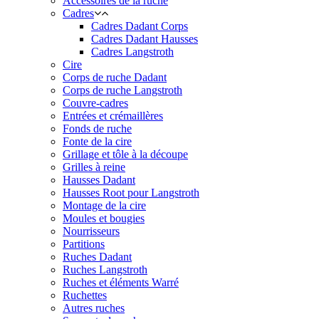
Accessoires de la ruche
Cadres
Cadres Dadant Corps
Cadres Dadant Hausses
Cadres Langstroth
Cire
Corps de ruche Dadant
Corps de ruche Langstroth
Couvre-cadres
Entrées et crémaillères
Fonds de ruche
Fonte de la cire
Grillage et tôle à la découpe
Grilles à reine
Hausses Dadant
Hausses Root pour Langstroth
Montage de la cire
Moules et bougies
Nourrisseurs
Partitions
Ruches Dadant
Ruches Langstroth
Ruches et éléments Warré
Ruchettes
Autres ruches