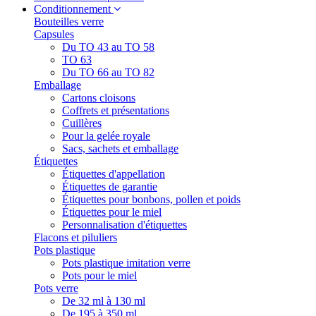
Conditionnement
Bouteilles verre
Capsules
Du TO 43 au TO 58
TO 63
Du TO 66 au TO 82
Emballage
Cartons cloisons
Coffrets et présentations
Cuillères
Pour la gelée royale
Sacs, sachets et emballage
Étiquettes
Étiquettes d'appellation
Étiquettes de garantie
Étiquettes pour bonbons, pollen et poids
Étiquettes pour le miel
Personnalisation d'étiquettes
Flacons et piluliers
Pots plastique
Pots plastique imitation verre
Pots pour le miel
Pots verre
De 32 ml à 130 ml
De 195 à 350 ml