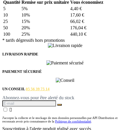
Quantité
Remise sur prix unitaire
Vous économisez
5
5%
4,40 €
10
10%
17,60 €
25
15%
66,02 €
50
20%
176,04 €
100
25%
440,10 €
* tarifs dégressifs hors promotions
LIVRAISON RAPIDE
PAIEMENT SÉCURISÉ
UN CONSEIL
05 56 39 75 14
Abonnez-vous pour être alerté du stock

J'accepte la collecte et le stockage de mes données personnelles par API Distribution et
reconnais avoir pris connaissance de la
Politique de confidentialité
.
Souscription à l'alerte produit réalisé avec succès