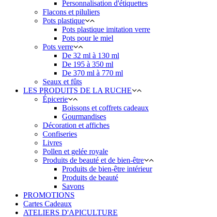
Personnalisation d'étiquettes
Flacons et piluliers
Pots plastique
Pots plastique imitation verre
Pots pour le miel
Pots verre
De 32 ml à 130 ml
De 195 à 350 ml
De 370 ml à 770 ml
Seaux et fûts
LES PRODUITS DE LA RUCHE
Épicerie
Boissons et coffrets cadeaux
Gourmandises
Décoration et affiches
Confiseries
Livres
Pollen et gelée royale
Produits de beauté et de bien-être
Produits de bien-être intérieur
Produits de beauté
Savons
PROMOTIONS
Cartes Cadeaux
ATELIERS D'APICULTURE