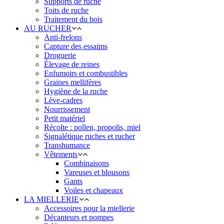
Supports de ruche
Toits de ruche
Traitement du bois
AU RUCHER
Anti-frelons
Capture des essaims
Droguerie
Élevage de reines
Enfumoirs et combustibles
Graines mellifères
Hygiène de la ruche
Lève-cadres
Nourrissement
Petit matériel
Récolte : pollen, propolis, miel
Signalétique ruches et rucher
Transhumance
Vêtements
Combinaisons
Vareuses et blousons
Gants
Voiles et chapeaux
LA MIELLERIE
Accessoires pour la miellerie
Décanteurs et pompes