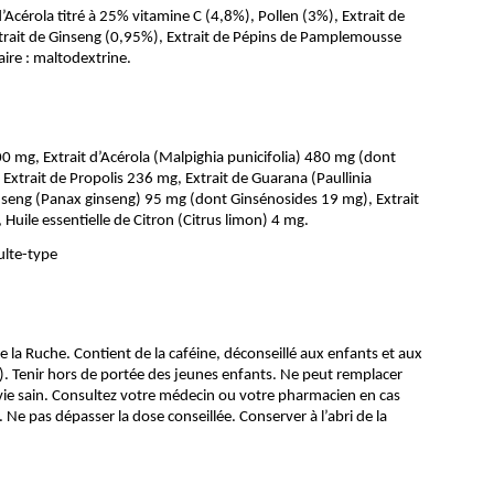
’Acérola titré à 25% vitamine C (4,8%), Pollen (3%), Extrait de
Extrait de Ginseng (0,95%), Extrait de Pépins de Pamplemousse
aire : maltodextrine.
500 mg, Extrait d’Acérola (Malpighia punicifolia) 480 mg (dont
xtrait de Propolis 236 mg, Extrait de Guarana (Paullinia
nseng (Panax ginseng) 95 mg (dont Ginsénosides 19 mg), Extrait
Huile essentielle de Citron (Citrus limon) 4 mg.
ulte-type
 la Ruche. Contient de la caféine, déconseillé aux enfants et aux
. Tenir hors de portée des jeunes enfants. Ne peut remplacer
vie sain. Consultez votre médecin ou votre pharmacien en cas
Ne pas dépasser la dose conseillée. Conserver à l’abri de la