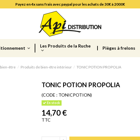
Payez en 4x sans frais avec paypal pour les achats de 30€ à 2000€
Les Produits de la Ruche
itionnement
Pièges à frelons
 bien-être
Produits de bien-être intérieur
TONIC POTION PROPOLIA
TONIC POTION PROPOLIA
(CODE :
TONICPOTION)
En stock
14,70 €
TTC