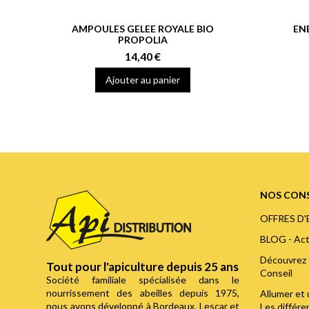
AMPOULES GELEE ROYALE BIO
EN
PROPOLIA
14,40 €
Ajouter au panier
NOS CONS
OFFRES D
BLOG - Act
Découvrez 
Tout pour l'apiculture depuis 25 ans
Conseil
Société familiale spécialisée dans le
nourrissement des abeilles depuis 1975,
Allumer et 
nous avons développé à Bordeaux, Lescar et
Les différ