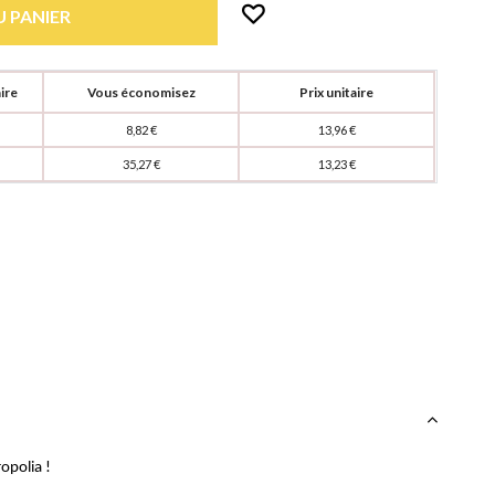
 PANIER
ire
Vous économisez
Prix unitaire
8,82 €
13,96 €
35,27 €
13,23 €
opolia !