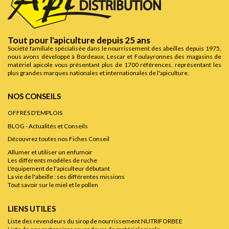
Tout pour l'apiculture depuis 25 ans
Société familiale spécialisée dans le nourrissement des abeilles depuis 1975,
nous avons développé à Bordeaux, Lescar et Foulayronnes des magasins de
matériel apicole vous présentant plus de 1700 références, représentant les
plus grandes marques nationales et internationales de l'apiculture.
NOS CONSEILS
OFFRES D'EMPLOIS
BLOG - Actualités et Conseils
Découvrez toutes nos Fiches Conseil
Allumer et utiliser un enfumoir
Les différents modèles de ruche
L'équipement de l'apiculteur débutant
La vie de l'abeille : ses différentes missions
Tout savoir sur le miel et le pollen
LIENS UTILES
Liste des revendeurs du sirop de nourrissement NUTRIFORBEE