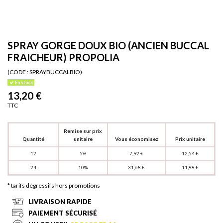
SPRAY GORGE DOUX BIO (ANCIEN BUCCAL
FRAICHEUR) PROPOLIA
(CODE :
SPRAYBUCCALBIO)
En stock
13,20 €
TTC
Remise sur prix
Quantité
unitaire
Vous économisez
Prix unitaire
12
5%
7,92 €
12,54 €
24
10%
31,68 €
11,88 €
* tarifs dégressifs hors promotions
LIVRAISON RAPIDE
PAIEMENT SÉCURISÉ