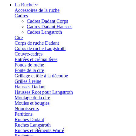
La Ruche
Accessoires de la ruche
Cadres
Cadres Dadant Corps
Cadres Dadant Hausses
Cadres Langstroth
Cire
Corps de ruche Dadant
Corps de ruche Langstroth
Couvre-cadres
Entrées et crémaillères
Fonds de ruche
Fonte de la cire
Grillage et tôle à la découpe
Grilles à reine
Hausses Dadant
Hausses Root pour Langstroth
Montage de la cire
Moules et bougies
Nourrisseurs
Partitions
Ruches Dadant
Ruches Langstroth
Ruches et éléments Warré
Ruchettes