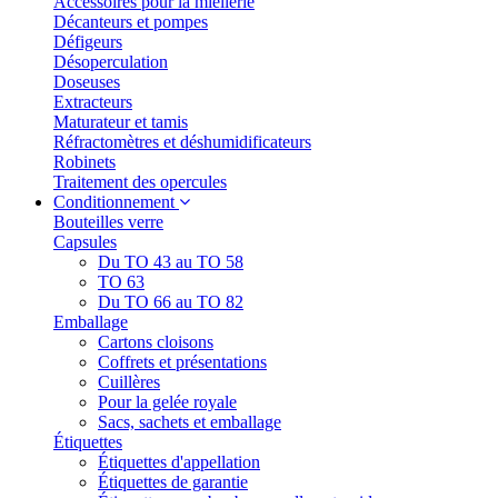
Accessoires pour la miellerie
Décanteurs et pompes
Défigeurs
Désoperculation
Doseuses
Extracteurs
Maturateur et tamis
Réfractomètres et déshumidificateurs
Robinets
Traitement des opercules
Conditionnement
Bouteilles verre
Capsules
Du TO 43 au TO 58
TO 63
Du TO 66 au TO 82
Emballage
Cartons cloisons
Coffrets et présentations
Cuillères
Pour la gelée royale
Sacs, sachets et emballage
Étiquettes
Étiquettes d'appellation
Étiquettes de garantie