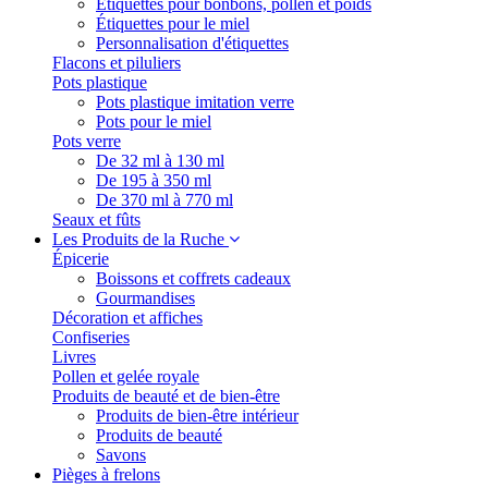
Étiquettes pour bonbons, pollen et poids
Étiquettes pour le miel
Personnalisation d'étiquettes
Flacons et piluliers
Pots plastique
Pots plastique imitation verre
Pots pour le miel
Pots verre
De 32 ml à 130 ml
De 195 à 350 ml
De 370 ml à 770 ml
Seaux et fûts
Les Produits de la Ruche
Épicerie
Boissons et coffrets cadeaux
Gourmandises
Décoration et affiches
Confiseries
Livres
Pollen et gelée royale
Produits de beauté et de bien-être
Produits de bien-être intérieur
Produits de beauté
Savons
Pièges à frelons