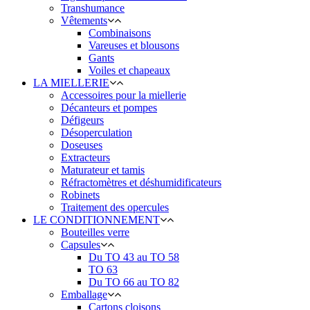
Transhumance
Vêtements
Combinaisons
Vareuses et blousons
Gants
Voiles et chapeaux
LA MIELLERIE
Accessoires pour la miellerie
Décanteurs et pompes
Défigeurs
Désoperculation
Doseuses
Extracteurs
Maturateur et tamis
Réfractomètres et déshumidificateurs
Robinets
Traitement des opercules
LE CONDITIONNEMENT
Bouteilles verre
Capsules
Du TO 43 au TO 58
TO 63
Du TO 66 au TO 82
Emballage
Cartons cloisons