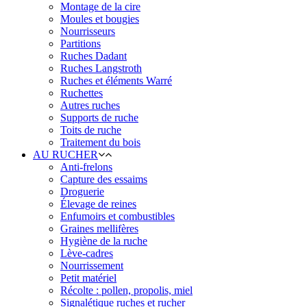
Montage de la cire
Moules et bougies
Nourrisseurs
Partitions
Ruches Dadant
Ruches Langstroth
Ruches et éléments Warré
Ruchettes
Autres ruches
Supports de ruche
Toits de ruche
Traitement du bois
AU RUCHER
Anti-frelons
Capture des essaims
Droguerie
Élevage de reines
Enfumoirs et combustibles
Graines mellifères
Hygiène de la ruche
Lève-cadres
Nourrissement
Petit matériel
Récolte : pollen, propolis, miel
Signalétique ruches et rucher