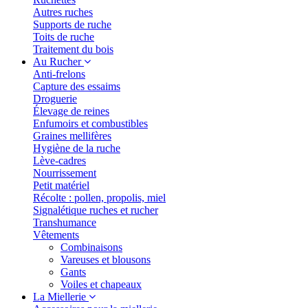
Autres ruches
Supports de ruche
Toits de ruche
Traitement du bois
Au Rucher
Anti-frelons
Capture des essaims
Droguerie
Élevage de reines
Enfumoirs et combustibles
Graines mellifères
Hygiène de la ruche
Lève-cadres
Nourrissement
Petit matériel
Récolte : pollen, propolis, miel
Signalétique ruches et rucher
Transhumance
Vêtements
Combinaisons
Vareuses et blousons
Gants
Voiles et chapeaux
La Miellerie