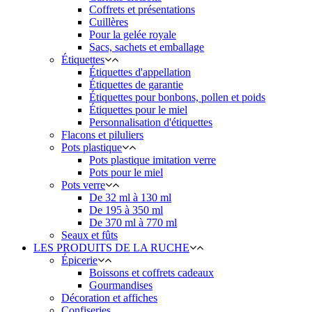
Coffrets et présentations
Cuillères
Pour la gelée royale
Sacs, sachets et emballage
Étiquettes
Étiquettes d'appellation
Étiquettes de garantie
Étiquettes pour bonbons, pollen et poids
Étiquettes pour le miel
Personnalisation d'étiquettes
Flacons et piluliers
Pots plastique
Pots plastique imitation verre
Pots pour le miel
Pots verre
De 32 ml à 130 ml
De 195 à 350 ml
De 370 ml à 770 ml
Seaux et fûts
LES PRODUITS DE LA RUCHE
Épicerie
Boissons et coffrets cadeaux
Gourmandises
Décoration et affiches
Confiseries