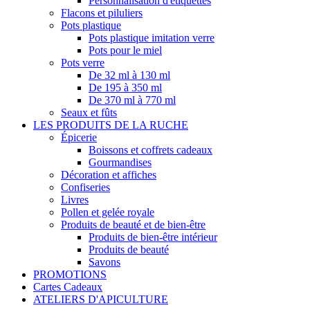
Personnalisation d'étiquettes
Flacons et piluliers
Pots plastique
Pots plastique imitation verre
Pots pour le miel
Pots verre
De 32 ml à 130 ml
De 195 à 350 ml
De 370 ml à 770 ml
Seaux et fûts
LES PRODUITS DE LA RUCHE
Épicerie
Boissons et coffrets cadeaux
Gourmandises
Décoration et affiches
Confiseries
Livres
Pollen et gelée royale
Produits de beauté et de bien-être
Produits de bien-être intérieur
Produits de beauté
Savons
PROMOTIONS
Cartes Cadeaux
ATELIERS D'APICULTURE