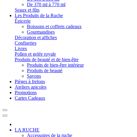
De 370 ml à 770 ml
Seaux et fûts
Les Produits de la Ruche
Épicerie
Boissons et coffrets cadeaux
Gourmandises
Décoration et affiches
Confiseries
Livres
Pollen et gelée royale
Produits de beauté et de bien-être
Produits de bien-être intérieur
Produits de beauté
Savons
Pièges à frelons
Ateliers apicoles
Promotions
Cartes Cadeaux
LA RUCHE
Accessoires de la ruche