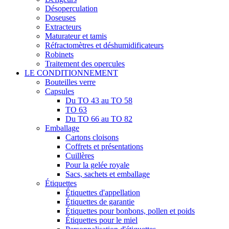
Désoperculation
Doseuses
Extracteurs
Maturateur et tamis
Réfractomètres et déshumidificateurs
Robinets
Traitement des opercules
LE CONDITIONNEMENT
Bouteilles verre
Capsules
Du TO 43 au TO 58
TO 63
Du TO 66 au TO 82
Emballage
Cartons cloisons
Coffrets et présentations
Cuillères
Pour la gelée royale
Sacs, sachets et emballage
Étiquettes
Étiquettes d'appellation
Étiquettes de garantie
Étiquettes pour bonbons, pollen et poids
Étiquettes pour le miel