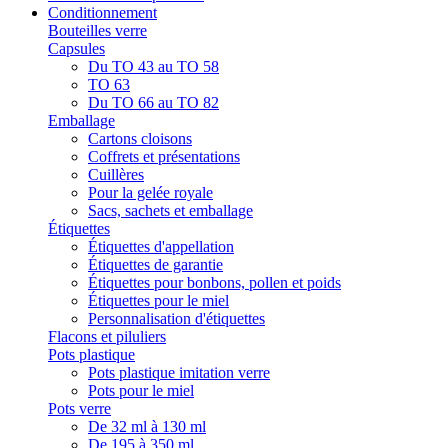
Conditionnement
Bouteilles verre
Capsules
Du TO 43 au TO 58
TO 63
Du TO 66 au TO 82
Emballage
Cartons cloisons
Coffrets et présentations
Cuillères
Pour la gelée royale
Sacs, sachets et emballage
Étiquettes
Étiquettes d'appellation
Étiquettes de garantie
Étiquettes pour bonbons, pollen et poids
Étiquettes pour le miel
Personnalisation d'étiquettes
Flacons et piluliers
Pots plastique
Pots plastique imitation verre
Pots pour le miel
Pots verre
De 32 ml à 130 ml
De 195 à 350 ml