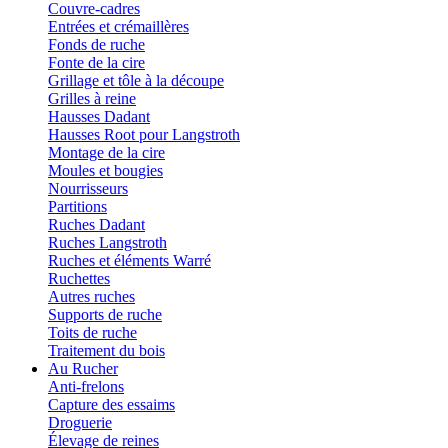
Couvre-cadres
Entrées et crémaillères
Fonds de ruche
Fonte de la cire
Grillage et tôle à la découpe
Grilles à reine
Hausses Dadant
Hausses Root pour Langstroth
Montage de la cire
Moules et bougies
Nourrisseurs
Partitions
Ruches Dadant
Ruches Langstroth
Ruches et éléments Warré
Ruchettes
Autres ruches
Supports de ruche
Toits de ruche
Traitement du bois
Au Rucher
Anti-frelons
Capture des essaims
Droguerie
Élevage de reines