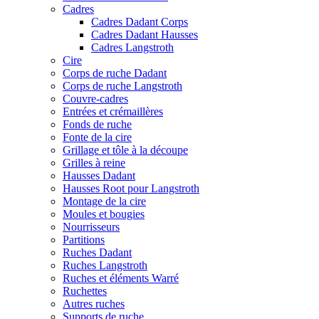
Cadres
Cadres Dadant Corps
Cadres Dadant Hausses
Cadres Langstroth
Cire
Corps de ruche Dadant
Corps de ruche Langstroth
Couvre-cadres
Entrées et crémaillères
Fonds de ruche
Fonte de la cire
Grillage et tôle à la découpe
Grilles à reine
Hausses Dadant
Hausses Root pour Langstroth
Montage de la cire
Moules et bougies
Nourrisseurs
Partitions
Ruches Dadant
Ruches Langstroth
Ruches et éléments Warré
Ruchettes
Autres ruches
Supports de ruche