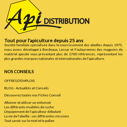
Tout pour l'apiculture depuis 25 ans
Société familiale spécialisée dans le nourrissement des abeilles depuis 1975,
nous avons développé à Bordeaux, Lescar et Foulayronnes des magasins de
matériel apicole vous présentant plus de 1700 références, représentant les
plus grandes marques nationales et internationales de l'apiculture.
NOS CONSEILS
OFFRES D'EMPLOIS
BLOG - Actualités et Conseils
Découvrez toutes nos Fiches Conseil
Allumer et utiliser un enfumoir
Les différents modèles de ruche
L'équipement de l'apiculteur débutant
La vie de l'abeille : ses différentes missions
Tout savoir sur le miel et le pollen