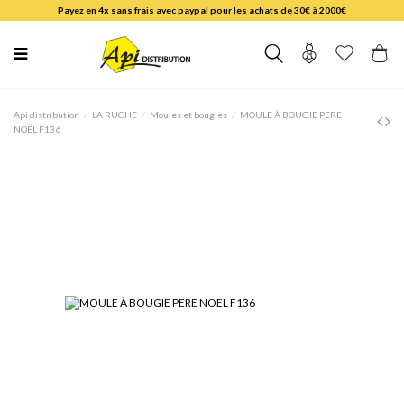
Payez en 4x sans frais avec paypal pour les achats de 30€ à 2000€
Api distribution
LA RUCHE
Moules et bougies
MOULE À BOUGIE PERE
NOËL F136